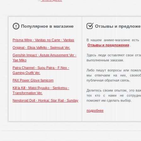
Популярное в магазине
Отзывы и предложе
Prisma Wing - Vanitas no Carte - Vanitas
В нашем аниме-магазине есть 
Отзывы и предложения
.
Original - Elisia Valfelto - Swimsuit Ver.
Genshin Impact - Astute Amusement Ver -
Здесь люди оставляют свои от
Yae Miko
выполненным заказам.
Patra Channel - Suou Patra - F:Nex -
Либо пишут вопросы или пожел
Gaming Outfit Ver.
мы отвечаем на них, своеоб
PAX Power Glove famicom
публичная обратная связь.
Kill la Kill - Matoi Ryuuko - Senketsu -
Делитесь своим опытом, это ва
Transformation Ver.
тех кто с нами не сотрудн
Nendoroid Doll - Honkai: Star Rail - Sunday
поможет им сделать выбор.
подробнее