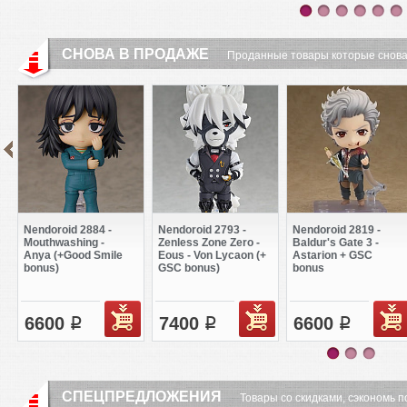
СНОВА В ПРОДАЖЕ
Проданные товары которые снова
Nendoroid 2884 -
Nendoroid 2793 -
Nendoroid 2819 -
Mouthwashing -
Zenless Zone Zero -
Baldur's Gate 3 -
Anya (+Good Smile
Eous - Von Lycaon (+
Astarion + GSC
bonus)
GSC bonus)
bonus
6600
7400
6600
q
q
q
СПЕЦПРЕДЛОЖЕНИЯ
Товары со скидками, сэкономь п