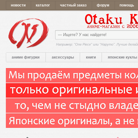
новости
каталог
частный заказ
форум
помощь
Например: "One Piece" или "Наруто". Лучше делай
аниме фигурки
аксессуары
книги
японские куклы