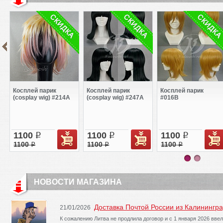
Косплей парик
Косплей парик
Косплей парик
(cosplay wig) #214A
(cosplay wig) #247A
#016B
1100
1100
1100
q
q
q
1100
1100
1100
q
q
q
НОВОСТИ МАГАЗИНА
Доставка Почтой России из Калинингра
21/01/2026
К сожалению Литва не продлила договор и с 1 января 2026 вв