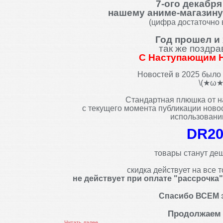
7-ого декабря
нашему аниме-магазину
(цифра достаточно
Год прошел и
так же поздр
С Наступающим 
Новостей в 2025 было
\(★ω★
Стандартная плюшка от 
с текущего момента публикации новос
использовани
DR20
товары станут де
скидка действует на все 
не действует при оплате "рассрочка"
Спасибо ВСЕМ з
Продолжаем 
...
Читать далее