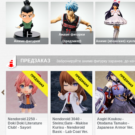
Аниме фигурки
Аниме фигурки
(предзаказ)
Аниме (японские) кук
ПРЕДЗАКАЗ
Забронируйте аниме фигурку заранее, до на
Nendoroid 2250 -
Nendoroid 3040 -
Aogiri Koukou -
Doki Doki Literature
Steins;Gate - Makise
Otodama Tamako -
Club! - Sayori
Kurisu - Nendoroid
Japanese Armor Ver.
Basic - Lab Coat Ver.