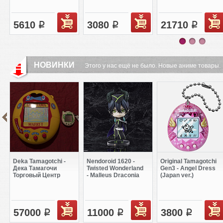
5610
3080
21710
q
q
q
НОВИНКИ
Этого у нас ещё не было. Новые аниме товары.
Deka Tamagotchi -
Nendoroid 1620 -
Original Tamagotchi
Дека Тамагочи
Twisted Wonderland
Gen3 - Angel Dress
Торговый Центр
- Malleus Draconia
(Japan ver.)
57000
11000
3800
q
q
q