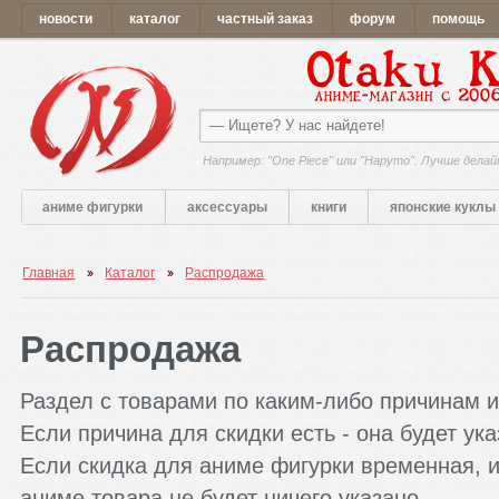
новости
каталог
частный заказ
форум
помощь
Например: "One Piece" или "Наруто". Лучше делай
аниме фигурки
аксессуары
книги
японские куклы
Главная
Каталог
Распродажа
Распродажа
Раздел с товарами по каким-либо причинам 
Если причина для скидки есть - она будет ук
Если скидка для аниме фигурки временная, и
аниме товара не будет ничего указано.