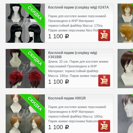
Косплей парик (cosplay wig) #247A
Парик для косплея аниме персонажей
Произведено в КНР Материал:
термостойкий файбер Масса: 170гр.
Парик аниме персонажа Nico Robin из
1 100
One Piece
c
Косплей парик (cosplay wig)
#301BB
Длина: 32 см. Парик для косплея аниме
персонажей Произведено в КНР
Материал: термостойкий файбер
Масса: 180гр. Парик аниме персонаж
1 100
Kuroko no Basket - Kagami Taiga
c
Косплей парик #001R
Парик для косплея аниме персонажей
Произведено в КНР Материал:
термостойкий файбер Масса: 160гр.
Парик аниме персонажа Natsume
1 100
Takashi, Okita Sougo, Mikajima Saki,
c
Syusuke Fuji, Futa, Basil,