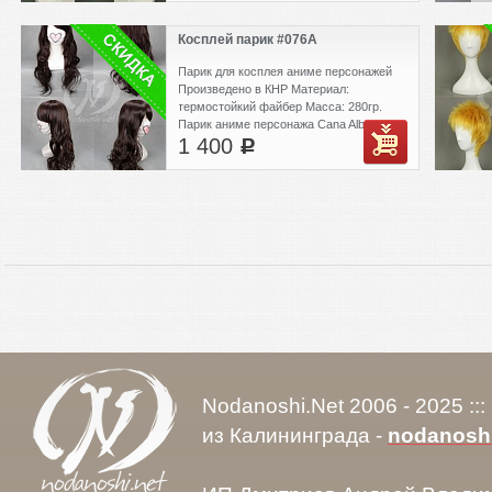
Canada/Matthew Williams из Natsume
Yuujinchou, Gintama, DuRaRaRa!!, The
Косплей парик #076A
Prince of Tennis, Katekyo Hitman Reborn,
Axis powers hetalia
Парик для косплея аниме персонажей
Произведено в КНР Материал:
термостойкий файбер Масса: 280гр.
Парик аниме персонажа Cana Alberona,
1 400
Sagan Natsuo, Kyouraku Shunsui, Taiwan
c
из Fairy Tail, Loveless, BLEACH, Axis
powers hetalia
Nodanoshi.Net 2006 - 2025 ::
из Калининграда -
nodanosh