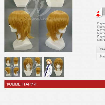
Парик
Прои
Мате
Масса
Парик
Dino 
Ста
В н
КОММЕНТАРИИ