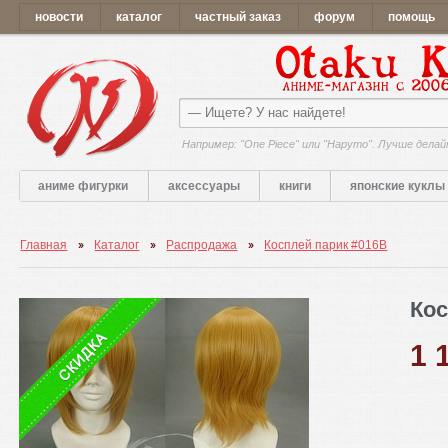
новости
каталог
частный заказ
форум
помощь
Например: "One Piece" или "Наруто". Лучше делай
аниме фигурки
аксессуары
книги
японские куклы
Главная
Каталог
Распродажа
Косплей парик #016B
Кос
1 