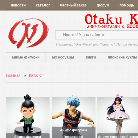
новости
каталог
частный заказ
форум
помощь
Например: "One Piece" или "Наруто". Лучше делай
аниме фигурки
аксессуары
книги
японские куклы
Главная
Каталог
Аниме фигурки
Аниме фигурки
(предзаказ)
Аниме (японские) кук