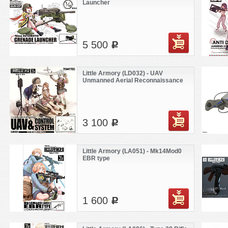
Launcher
5 500
c
Little Armory (LD032) - UAV
Unmanned Aerial Reconnaissance
Vehicle & Control System
3 100
c
Little Armory (LA051) - Mk14Mod0
EBR type
1 600
c