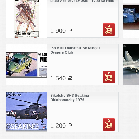
Little Armory (LA086) - Type 38 Rifle
1 900
c
`58 ARII Daihatsu '58 Midget
Owners Club
1 540
c
Sikolsky SH3 Seaking
Oklahomacity 1976
1 200
c