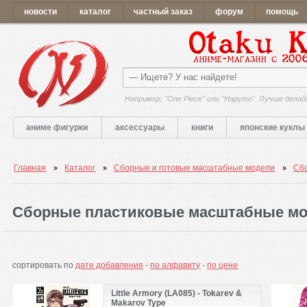
новости
каталог
частный заказ
форум
помощь
Например: "One Piece" или "Наруто". Лучше делай
аниме фигурки
аксессуары
книги
японские куклы
Главная
Каталог
Сборные и готовые масштабные модели
Сб
Сборные пластиковые масштабные м
сортировать по
дате добавления
-
по алфавиту
-
по цене
Little Armory (LA085) - Tokarev &
Makarov Type