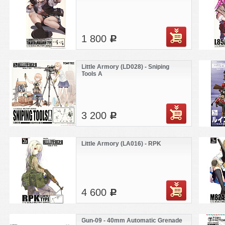
1 800
c
Little Armory (LD028) - Sniping
Tools A
3 200
c
Little Armory (LA016) - RPK
4 600
c
Gun-09 - 40mm Automatic Grenade