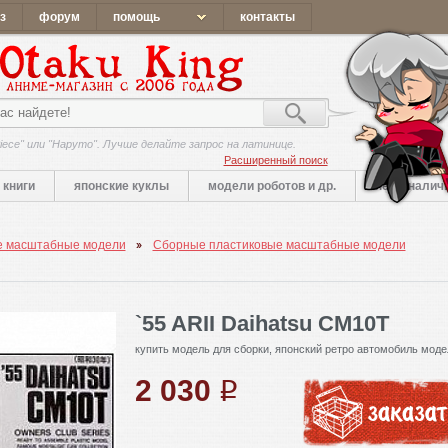
з
форум
помощь
контакты
iece" или "Наруто". Лучше делайте запрос на латинице.
Расширенный поиск
книги
японские куклы
модели роботов и др.
нет в налич
е масштабные модели
Сборные пластиковые масштабные модели
`55 ARII Daihatsu CM10T
купить модель для сборки, японский ретро автомобиль моде
2 030
q