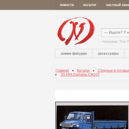
новости
каталог
частный зака
Например: "One P
аниме фигурки
аксессуары
Главная
Каталог
Сборные и готовы
`55 ARII Daihatsu CM10T