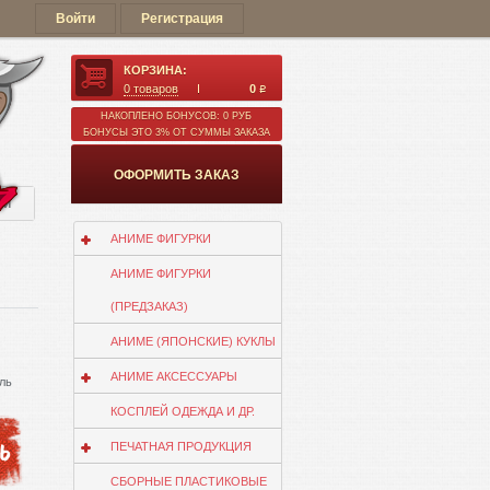
Войти
Регистрация
КОРЗИНА:
0
товаров
0
q
НАКОПЛЕНО БОНУСОВ: 0 РУБ
БОНУСЫ ЭТО 3% ОТ СУММЫ ЗАКАЗА
ОФОРМИТЬ ЗАКАЗ
ии
АНИМЕ ФИГУРКИ
АНИМЕ ФИГУРКИ
(ПРЕДЗАКАЗ)
АНИМЕ (ЯПОНСКИЕ) КУКЛЫ
АНИМЕ АКСЕССУАРЫ
ль
КОСПЛЕЙ ОДЕЖДА И ДР.
ПЕЧАТНАЯ ПРОДУКЦИЯ
СБОРНЫЕ ПЛАСТИКОВЫЕ