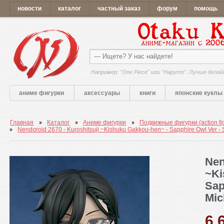
новости
каталог
частный заказ
форум
помощь
Например: "One Piece" или "Наруто". Лучше делай
аниме фигурки
аксессуары
книги
японские куклы
Главная
Каталог
Аниме фигурки
Подвижные фигурки (action fi
Nendoroid 2670 - Kuroshitsuji ~Kishuku Gakkou-hen~ - Sapphire Owl Ver - 
Nen
~Ki
Sap
Mic
6 