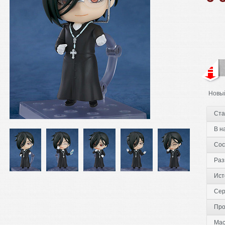
Новый
Ста
В н
Сос
Раз
Ист
Сер
Про
Мас