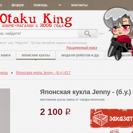
з
форум
помощь
контакты
iece" или "Наруто". Лучше делайте запрос на латинице.
Расширенный поиск
книги
японские куклы
модели роботов и др.
нет в налич
куклы
Японская кукла Jenny - (б.у.) #17
Японская кукла Jenny - (б.у.)
винтажная кукла ликка от такара японская
2 100
q