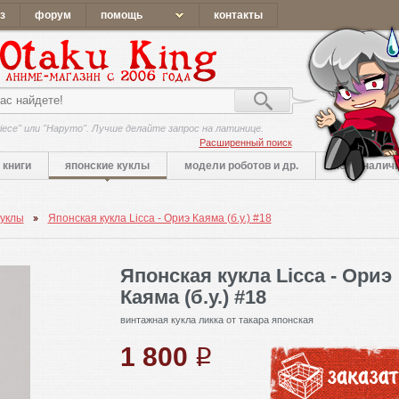
з
форум
помощь
контакты
iece" или "Наруто". Лучше делайте запрос на латинице.
Расширенный поиск
книги
японские куклы
модели роботов и др.
нет в налич
куклы
Японская кукла Licca - Ориэ Каяма (б.у.) #18
Японская кукла Licca - Ориэ
Каяма (б.у.) #18
винтажная кукла ликка от такара японская
1 800
q