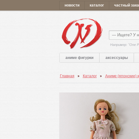
новости
каталог
частный зака
Например: "One P
аниме фигурки
аксессуары
Главная
Каталог
Аниме (японские) 