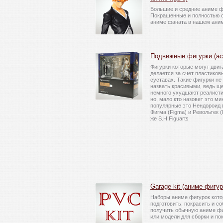
Большие и средние аниме ф
Покрашенные и полностью 
аниме фаната в нашем аним
Подвижные фигурки (acti
Фигурки которые могут двиг
делается за счет пластиков
суставах. Такие фигурки не
назвать красивыми, ведь ще
немного ухудшают реалисти
но, мало кто назовет это м
популярные это Нендороид (
Фигма (Figma) и Револьтек (R
же S.H.Figuarts
Garage kit (аниме фигур
Наборы аниме фигурок кото
подготовить, покрасить и соб
получить обычную аниме фи
или модели для сборки и пок