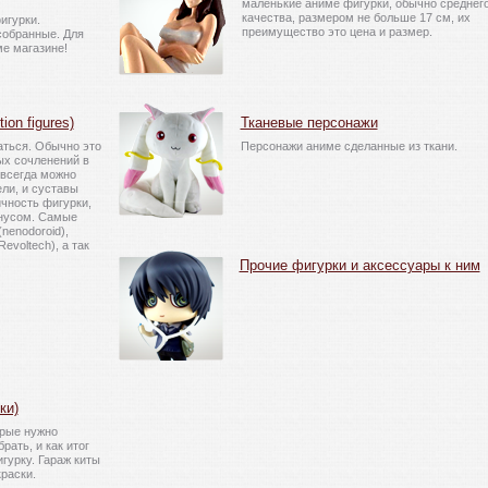
маленькие аниме фигурки, обычно среднег
качества, размером не больше 17 см, их
игурки.
преимущество это цена и размер.
собранные. Для
е магазине!
on figures)
Тканевые персонажи
аться. Обычно это
Персонажи аниме сделанные из ткани.
ых сочленений в
 всегда можно
ли, и суставы
чность фигурки,
инусом. Самые
nenodoroid),
evoltech), а так
Прочие фигурки и аксессуары к ним
ки)
рые нужно
рать, и как итог
гурку. Гараж киты
раски.