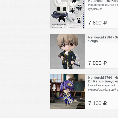
Hatchling - The Kni
бонус
Новая не вскрытая с 
гудсмайла.
7 800
c
Nendoroid 2584 - Gi
Sougo
7 000
c
Nendoroid 2764 - Hon
Dr. Ratio + Бонус 
Новый не вскрытый с
гудсмайла (большой 
7 100
c