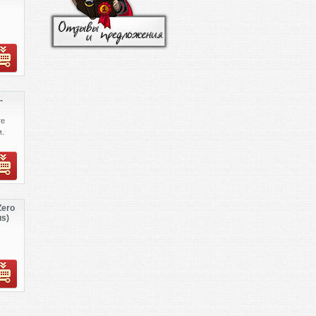
-
те
.
Zero
us)