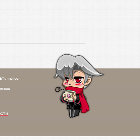
i@gmail.com
инград
ости