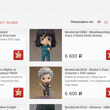
Показывать по:
10
20
иту
-
по цене
isted
Nendoroid 2884 - Mouthwashing 
us Draconia
Anya (+Good Smile bonus)
релиз 2025 года.
6 600
c
ve Nights at
Nendoroid 2819 - Baldur's Gate 3
Fazbear FNAF
Astarion + GSC bonus
е детали на месте,
Новая не вскрытая с бонусом от
 визуально без
Гудсмайл компани, это специальна
ото.
подставка.
6 600
c
llow Knight -
Nendoroid 2514 - Gintama - Hijik