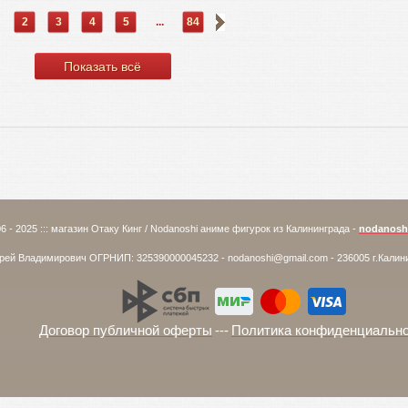
2
3
4
5
...
84
Показать всё
6 - 2025 ::: магазин Отаку Кинг / Nodanoshi аниме фигурок из Калининграда -
nodanosh
ей Владимирович ОГРНИП: 325390000045232 - nodanoshi@gmail.com - 236005 г.Калин
Договор публичной оферты
---
Политика конфиденциальн