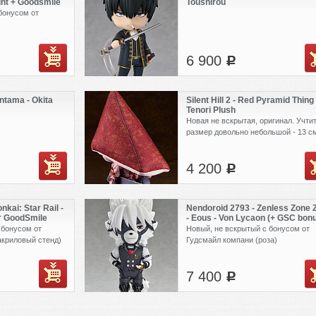
ght + Goodsmile
Toushirou
бонусом от
6 900
c
ntama - Okita
Silent Hill 2 - Red Pyramid Thing 
Tenori Plush
Новая не вскрытая, оригинал. Учти
размер довольно небольшой - 13 см
4 200
c
kai: Star Rail -
Nendoroid 2793 - Zenless Zone 
от GoodSmile
- Eous - Von Lycaon (+ GSC bon
 бонусом от
Новый, не вскрытый с бонусом от
акриловый стенд)
Гудсмайл компани (роза)
7 400
c