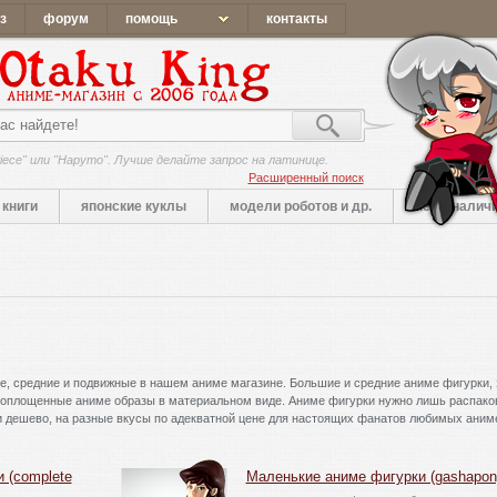
з
форум
помощь
контакты
iece" или "Наруто". Лучше делайте запрос на латинице.
Расширенный поиск
книги
японские куклы
модели роботов и др.
нет в налич
е, средние и подвижные в нашем аниме магазине. Большие и средние аниме фигурки, 
Воплощенные аниме образы в материальном виде. Аниме фигурки нужно лишь распако
и дешево, на разные вкусы по адекватной цене для настоящих фанатов любимых аним
 (complete
Маленькие аниме фигурки (gashapon