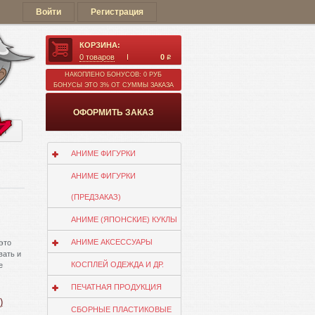
Войти
Регистрация
КОРЗИНА:
0
товаров
0
q
НАКОПЛЕНО БОНУСОВ: 0 РУБ
БОНУСЫ ЭТО 3% ОТ СУММЫ ЗАКАЗА
ОФОРМИТЬ ЗАКАЗ
ии
АНИМЕ ФИГУРКИ
АНИМЕ ФИГУРКИ
(ПРЕДЗАКАЗ)
АНИМЕ (ЯПОНСКИЕ) КУКЛЫ
АНИМЕ АКСЕССУАРЫ
это
вать и
КОСПЛЕЙ ОДЕЖДА И ДР.
е
ПЕЧАТНАЯ ПРОДУКЦИЯ
)
СБОРНЫЕ ПЛАСТИКОВЫЕ