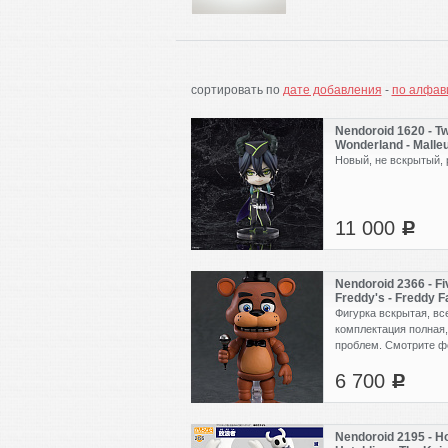
сортировать по
дате добавления
-
по алфав
Nendoroid 1620 - Tw
Wonderland - Malle
Новый, не вскрытый, 
11 000
c
Nendoroid 2366 - Fi
Freddy's - Freddy 
(б.у.)
Фигурка вскрытая, вс
комплектация полная,
проблем. Смотрите ф
6 700
c
Nendoroid 2195 - Ho