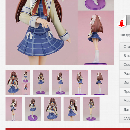
Фи гу
Ста
В н
Сос
Раз
Ист
Про
Мас
Дат
JAN