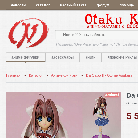
новости
каталог
частный заказ
форум
помощь
Например: "One Piece" или "Наруто". Лучше делай
аниме фигурки
аксессуары
книги
японские куклы
Главная
Каталог
Аниме фигурки
Da Capo II - Otome Asakura
Da 
Отоме 
5 