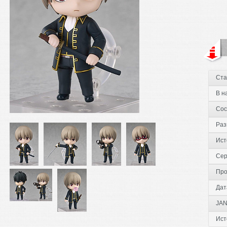
Ста
В н
Сос
Раз
Ист
Сер
Про
Дат
JAN
Ист