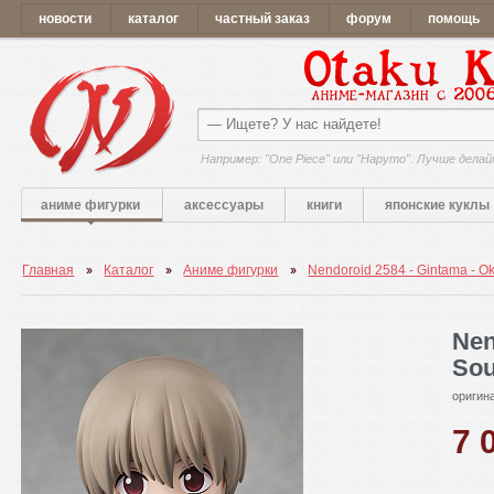
новости
каталог
частный заказ
форум
помощь
Например: "One Piece" или "Наруто". Лучше делай
аниме фигурки
аксессуары
книги
японские куклы
Главная
Каталог
Аниме фигурки
Nendoroid 2584 - Gintama - O
Nen
So
оригин
7 