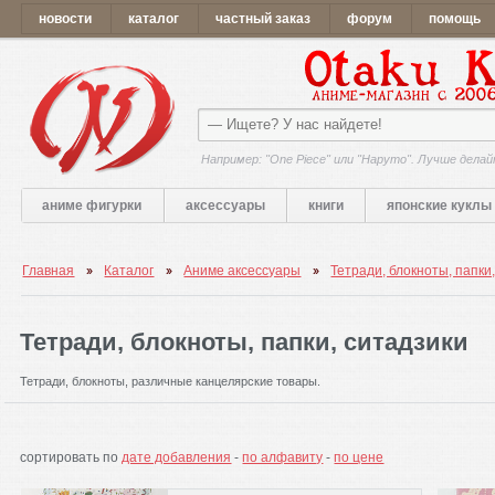
новости
каталог
частный заказ
форум
помощь
Например: "One Piece" или "Наруто". Лучше делай
аниме фигурки
аксессуары
книги
японские куклы
Главная
Каталог
Аниме аксессуары
Тетради, блокноты, папки
Тетради, блокноты, папки, ситадзики
Тетради, блокноты, различные канцелярские товары.
сортировать по
дате добавления
-
по алфавиту
-
по цене