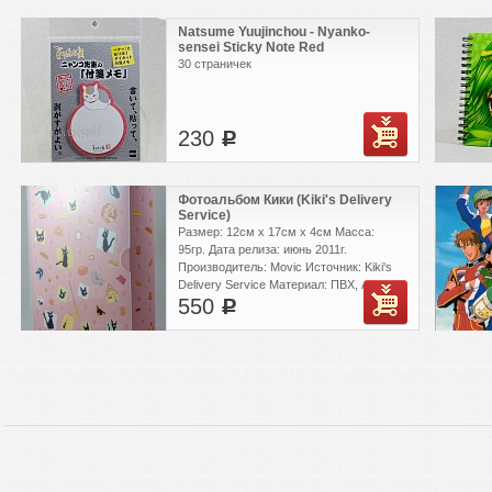
Natsume Yuujinchou - Nyanko-
sensei Sticky Note Red
30 страничек
230
c
Фотоальбом Кики (Kiki's Delivery
Service)
Размер: 12см x 17см x 4см Масса:
95гр. Дата релиза: июнь 2011г.
Производитель: Movic Источник: Kiki's
Delivery Service Материал: ПВХ, АБС-
550
пластик Личное впечатление: отличный
c
альбом для хранения фотографий или
открыток. Внутри прозрачные файлики
28шт.