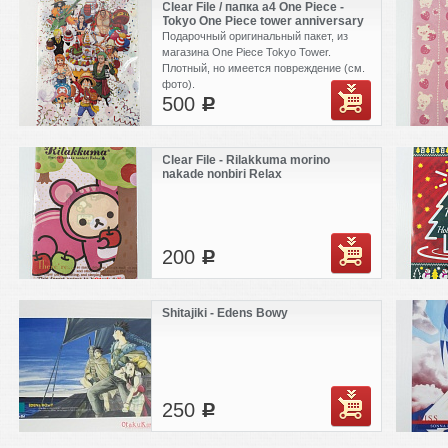
Clear File / папка а4 One Piece -
Tokyo One Piece tower anniversary
Подарочный оригинальный пакет, из
магазина One Piece Tokyo Tower.
Плотный, но имеется повреждение (см.
фото).
500
c
Clear File - Rilakkuma morino
nakade nonbiri Relax
200
c
Shitajiki - Edens Bowy
250
c