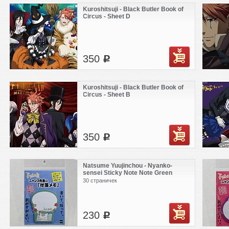
Kuroshitsuji - Black Butler Book of
Circus - Sheet D
350
c
Kuroshitsuji - Black Butler Book of
Circus - Sheet B
350
c
Natsume Yuujinchou - Nyanko-
sensei Sticky Note Note Green
30 страничек
230
c