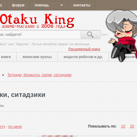
з
форум
помощь
контакты
iece" или "Наруто". Лучше делайте запрос на латинице.
Расширенный поиск
книги
японские куклы
модели роботов и др.
нет в налич
Тетради, блокноты, папки, ситадзики
ки, ситадзики
ры.
Показывать по:
10
20
иту
-
по цене