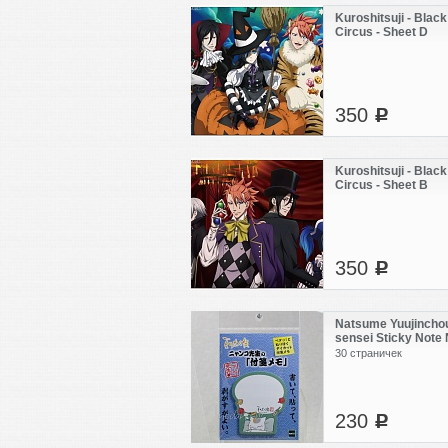
Kuroshitsuji - Black
Circus - Sheet D
350
c
Kuroshitsuji - Black
Circus - Sheet B
350
c
Natsume Yuujinchou
sensei Sticky Note
30 страничек
230
c