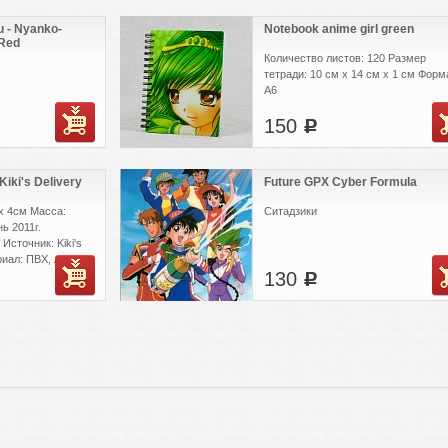
 - Nyanko-
Notebook anime girl green
 Red
Количество листов: 120 Размер
тетради: 10 см x 14 см x 1 см Форм
A6
150
c
iki's Delivery
Future GPX Cyber Formula
x 4см Масса:
Ситадзики
ь 2011г.
Источник: Kiki's
риал: ПВХ, АБС-
130
тление: отличный
c
 фотографий или
озрачные файлики