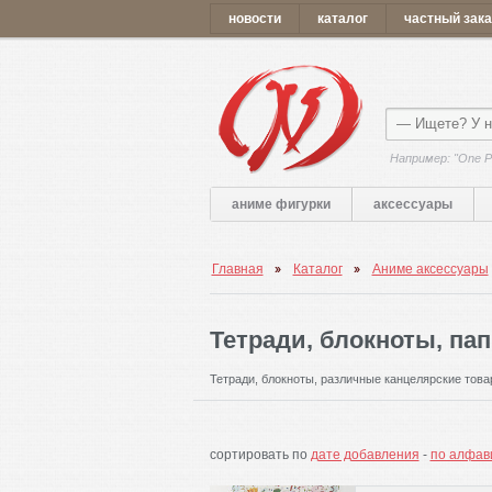
новости
каталог
частный зака
Например: "One P
аниме фигурки
аксессуары
Главная
Каталог
Аниме аксессуары
Тетради, блокноты, пап
Тетради, блокноты, различные канцелярские това
сортировать по
дате добавления
-
по алфав