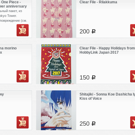
4 One Piece -
Clear File - Rilakkuma
wer anniversary
ный пакет, из
okyo Tower.
повреждение (см.
200
c
uma morino
Clear File - Happy Holidays from
ax
HobbyLink Japan 2017
150
c
owy
Shitajiki - Sonna Koe Dashicha Iy
Kiss of Voice
250
c