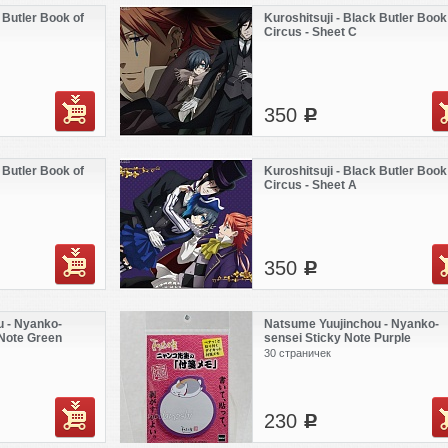
 Butler Book of
Kuroshitsuji - Black Butler Book
Circus - Sheet C
350
c
 Butler Book of
Kuroshitsuji - Black Butler Book
Circus - Sheet A
350
c
 - Nyanko-
Natsume Yuujinchou - Nyanko-
 Note Green
sensei Sticky Note Purple
30 страничек
230
c