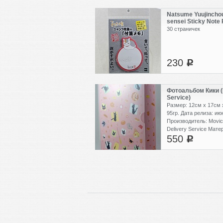
Natsume Yuujinchou
sensei Sticky Note
30 страничек
230
c
Фотоальбом Кики (K
Service)
Размер: 12см x 17см 
95гр. Дата релиза: июн
Производитель: Movic 
Delivery Service Мате
550
пластик Личное впеча
c
альбом для хранения
открыток. Внутри пр
28шт.