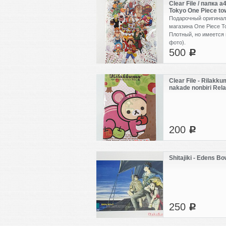
Clear File / папка а
Tokyo One Piece to
Подарочный оригиналь
магазина One Piece T
Плотный, но имеется 
фото).
500
c
Clear File - Rilakk
nakade nonbiri Rel
200
c
Shitajiki - Edens B
250
c