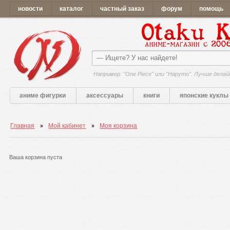
новости
каталог
частный заказ
форум
помощь
Например: "One Piece" или "Наруто". Лучше делай
аниме фигурки
аксессуары
книги
японские куклы
Главная
Мой кабинет
Моя корзина
Ваша корзина пуста