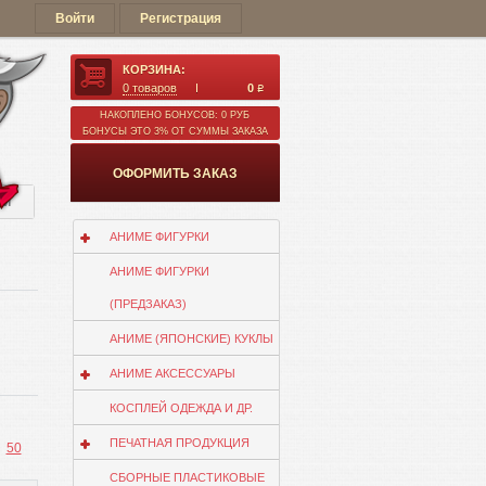
Войти
Регистрация
КОРЗИНА:
0
товаров
0
q
НАКОПЛЕНО БОНУСОВ: 0 РУБ
БОНУСЫ ЭТО 3% ОТ СУММЫ ЗАКАЗА
ОФОРМИТЬ ЗАКАЗ
ии
АНИМЕ ФИГУРКИ
АНИМЕ ФИГУРКИ
(ПРЕДЗАКАЗ)
АНИМЕ (ЯПОНСКИЕ) КУКЛЫ
АНИМЕ АКСЕССУАРЫ
КОСПЛЕЙ ОДЕЖДА И ДР.
ПЕЧАТНАЯ ПРОДУКЦИЯ
50
СБОРНЫЕ ПЛАСТИКОВЫЕ