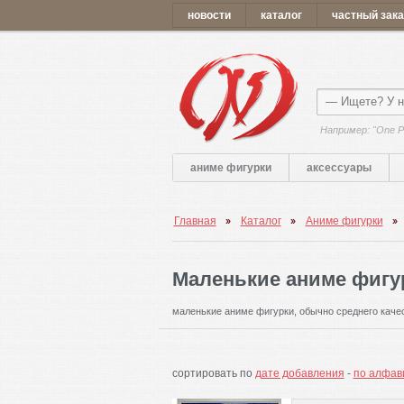
новости
каталог
частный зака
Например: "One P
аниме фигурки
аксессуары
Главная
Каталог
Аниме фигурки
Маленькие аниме фигур
маленькие аниме фигурки, обычно среднего качес
сортировать по
дате добавления
-
по алфав