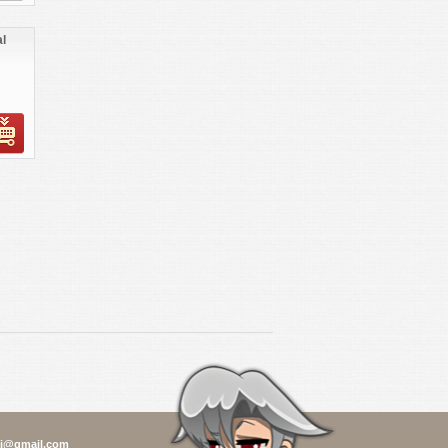
l
i@gmail.com