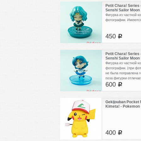
Petit Chara! Series 
Senshi Sailor Moon 
Nakama to Henshin
Фигурка из частной ко
GLITTER ver. Version
фотографии. Имеются
Neptune (б.у)
450
c
Petit Chara! Series 
Senshi Sailor Moon 
Oshiokiyo! Hen - Ver
Фигурка из частной ко
Mercury (б.у)
фотографии. (при фо
не была поправлена г
поза фигурки отличае
600
фотографий).
c
Gekijouban Pocket 
Kimeta! - Pokemon -
Pikachu (Original C
400
c