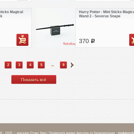
Sticks Magical
Harry Potter - Mini Sticks Magica
ck
Wand 2 - Severus Snape
370
c
2
3
4
5
...
9
Показать всё
6 - 2025 ::: магазин Отаку Кинг / Nodanoshi аниме фигурок из Калининграда -
nodanosh