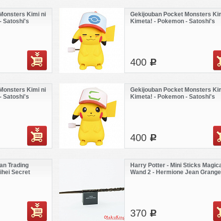
Monsters Kimi ni
Gekijouban Pocket Monsters Kim
 Satoshi's
Kimeta! - Pokemon - Satoshi's
p)
Pikachu (Isshu Cap)
400
c
Monsters Kimi ni
Gekijouban Pocket Monsters Kim
 Satoshi's
Kimeta! - Pokemon - Satoshi's
)
Pikachu (I Choose You! Cap)
400
c
an Trading
Harry Potter - Mini Sticks Magica
ihei Secret
Wand 2 - Hermione Jean Grange
370
c