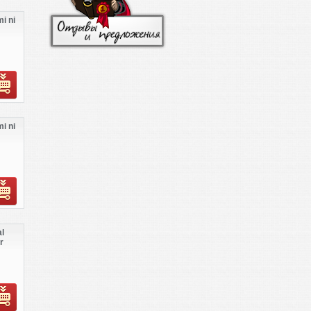
i ni
i ni
l
r