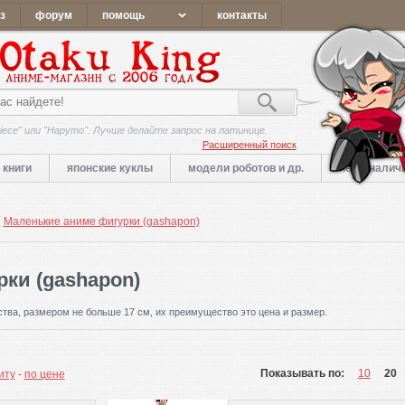
з
форум
помощь
контакты
iece" или "Наруто". Лучше делайте запрос на латинице.
Расширенный поиск
книги
японские куклы
модели роботов и др.
нет в налич
Маленькие аниме фигурки (gashapon)
ки (gashapon)
тва, размером не больше 17 см, их преимущество это цена и размер.
Показывать по:
10
20
иту
-
по цене