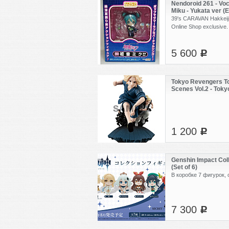
Nendoroid 261 - Voc
Miku - Yukata ver (
39's CARAVAN Hakkei
Online Shop exclusive.
5 600
c
Tokyo Revengers T
Scenes Vol.2 - Toky
Ryuuguuji Ken - Sa
1 200
c
Genshin Impact Coll
(Set of 6)
В коробке 7 фигурок, 
7 300
c