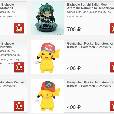
- Bishoujo
Bishoujo Senshi Sailor Moon
Aratashii
Aratashii Nakama to Henshin yo
 yo! Hen
Hen GLITTER ver. - Glitter ver,
ллекции, см.
Фигурка из частной коллекции, см.
 B - Sailor
Version A - Sailor Pluto (б.у)
 потёртости.
фотографии.
700
c
- Bishoujo
Gekijouban Pocket Monsters Kim
Puchitto
Kimeta! - Pokemon - Satoshi's
sion A - Sailor
Pikachu (Alola Cap)
ллекции, см.
тографировании
олова, поэтому
тся от промо
400
c
Monsters Kimi ni
Gekijouban Pocket Monsters Kim
 Satoshi's
Kimeta! - Pokemon - Satoshi's
ap)
Pikachu (Hoenn Cap)
400
c