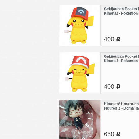
Gekijouban Pocket 
Kimeta! - Pokemon -
Pikachu (Sinnoh Ca
400
c
Gekijouban Pocket 
Kimeta! - Pokemon -
Pikachu (Kalos Cap
400
c
Himouto! Umaru-ch
Figures 2 - Doma Ta
650
c