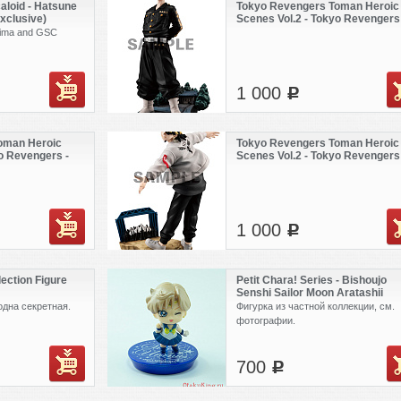
aloid - Hatsune
Tokyo Revengers Toman Heroic
Exclusive)
Scenes Vol.2 - Tokyo Revengers 
Matsuno Chifuyu
jima and GSC
1 000
c
oman Heroic
Tokyo Revengers Toman Heroic
o Revengers -
Scenes Vol.2 - Tokyo Revengers 
no Manjirou
Hanemiya Kazutora
1 000
c
ection Figure
Petit Chara! Series - Bishoujo
Senshi Sailor Moon Aratashii
Nakama to Henshin yo! Hen
одна секретная.
Фигурка из частной коллекции, см.
GLITTER ver. Version B - Sailor
фотографии.
Uranus (б.у)
700
c