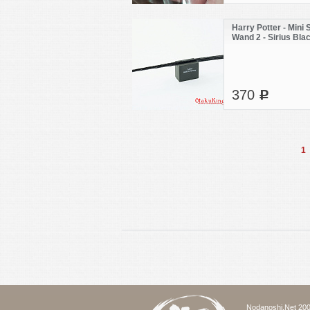
Harry Potter - Mini 
Wand 2 - Sirius Bla
370
c
1
Nodanoshi.Net 200