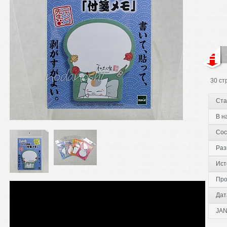
30 ст
Ста
В н
Сос
Раз
Ист
Про
Дат
JAN