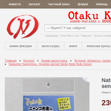
новости
каталог
частный заказ
форум
помощь
Например: "One Piece" или "Наруто". Лучше делай
аниме фигурки
аксессуары
книги
японские куклы
Главная
Каталог
Аниме аксессуары
Тетради, блокноты, папки
Natsume Yuujinchou - Nyanko-sensei Sticky Note Note Green
Nat
sen
Нянко-
2