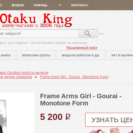
з
форум
помощь
контакты
iece" или "Наруто". Лучше делайте запрос на латинице.
Расширенный поиск
книги
японские куклы
модели роботов и др.
нет в налич
вые Gundam роботы модели
ли других сериалов
Frame Arms Girl - Gourai - Monotone Form
Frame Arms Girl - Gourai -
Monotone Form
5 200
q
УЗНАТЬ ЦЕ