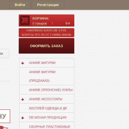
Войти
Регистрация
КОРЗИНА:
0
товаров
0
q
НАКОПЛЕНО БОНУСОВ: 0 РУБ
БОНУСЫ ЭТО 3% ОТ СУММЫ ЗАКАЗА
ОФОРМИТЬ ЗАКАЗ
ии
АНИМЕ ФИГУРКИ
АНИМЕ ФИГУРКИ
(ПРЕДЗАКАЗ)
АНИМЕ (ЯПОНСКИЕ) КУКЛЫ
АНИМЕ АКСЕССУАРЫ
КОСПЛЕЙ ОДЕЖДА И ДР.
НУ
ПЕЧАТНАЯ ПРОДУКЦИЯ
СБОРНЫЕ ПЛАСТИКОВЫЕ