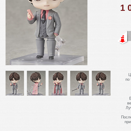
1 
Ц
по
в
Лу
Посл
при