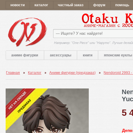
новости
каталог
частный заказ
форум
помощь
Например: "One Piece" или "Наруто". Лучше делай
аниме фигурки
аксессуары
книги
японские куклы
Главная
Каталог
Аниме фигурки (предзаказ)
Nendoroid 2993 - 
Nen
Yu
5 
Депо