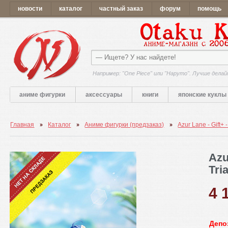
новости
каталог
частный заказ
форум
помощь
Например: "One Piece" или "Наруто". Лучше делай
аниме фигурки
аксессуары
книги
японские куклы
Главная
Каталог
Аниме фигурки (предзаказ)
Azur Lane - Gift+
Azu
Tri
4 
Депо