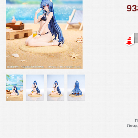
9
П
Ожида