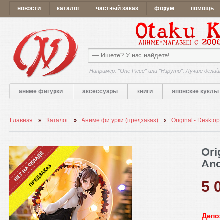
новости
каталог
частный заказ
форум
помощь
Например: "One Piece" или "Наруто". Лучше делай
аниме фигурки
аксессуары
книги
японские куклы
Главная
Каталог
Аниме фигурки (предзаказ)
Original - Desktop
Ori
Ano
5 
Депо