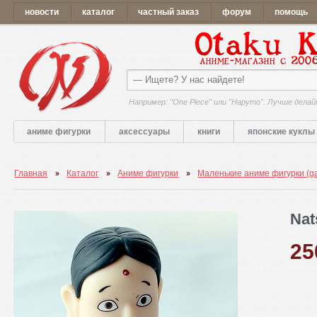
новости
каталог
частный заказ
форум
помощь
Например: "One Piece" или "Наруто". Лучше делай
аниме фигурки
аксессуары
книги
японские куклы
Главная
Каталог
Аниме фигурки
Маленькие аниме фигурки (g
Nat
2