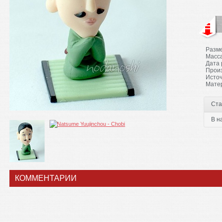
Разме
Масса
Дата 
Произ
Источ
Мате
Ста
В н
КОММЕНТАРИИ