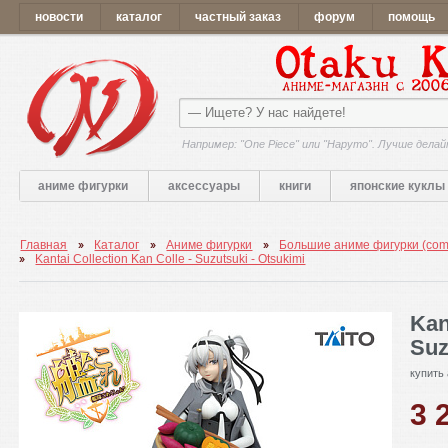
новости
каталог
частный заказ
форум
помощь
Например: "One Piece" или "Наруто". Лучше делай
аниме фигурки
аксессуары
книги
японские куклы
Главная
Каталог
Аниме фигурки
Большие аниме фигурки (comp
Kantai Collection Kan Colle - Suzutsuki - Otsukimi
Kan
Suz
купить
3 