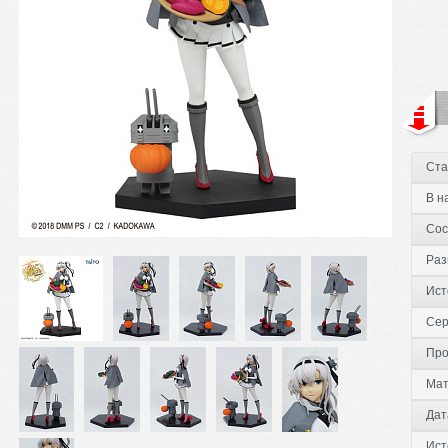
Ста
В н
Сос
Раз
Ист
Сер
Про
Мат
Дат
Ист