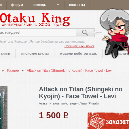
з
форум
помощь
контакты
iece" или "Наруто". Лучше делайте запрос на латинице.
Расширенный поиск
книги
японские куклы
модели роботов и др.
нет в налич
Разное
Attack on Titan (Shingeki no Kyojin) - Face Towel - Levi
Attack on Titan (Shingeki no
Kyojin) - Face Towel - Levi
Атака титанов, полотенце - Леви (Ривай)
1 500
q