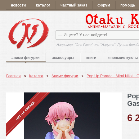
новости
каталог
частный заказ
форум
помощь
Например: "One Piece" или "Наруто". Лучше делай
аниме фигурки
аксессуары
книги
японские куклы
Главная
Каталог
Аниме фигурки
Pop Up Parade - Mirai Nikki - G
Pop
Gas
6 