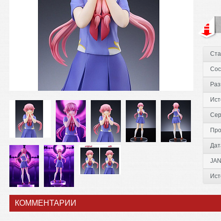
Ста
Сос
Раз
Ист
Сер
Про
Дат
JAN
Ист
КОММЕНТАРИИ