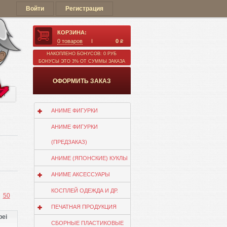
Войти
Регистрация
КОРЗИНА:
0
товаров
0
q
НАКОПЛЕНО БОНУСОВ: 0 РУБ
БОНУСЫ ЭТО 3% ОТ СУММЫ ЗАКАЗА
ОФОРМИТЬ ЗАКАЗ
ии
АНИМЕ ФИГУРКИ
АНИМЕ ФИГУРКИ
(ПРЕДЗАКАЗ)
АНИМЕ (ЯПОНСКИЕ) КУКЛЫ
АНИМЕ АКСЕССУАРЫ
КОСПЛЕЙ ОДЕЖДА И ДР.
50
ПЕЧАТНАЯ ПРОДУКЦИЯ
bei
СБОРНЫЕ ПЛАСТИКОВЫЕ