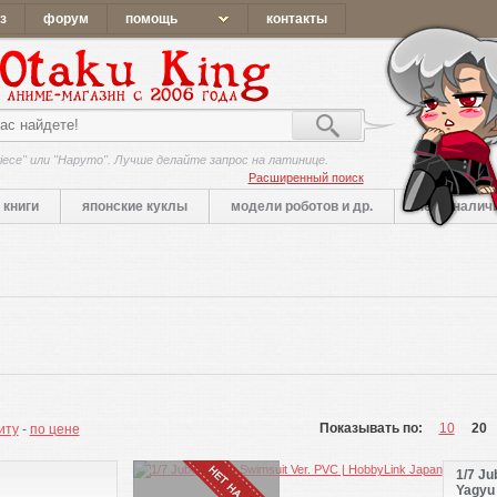
з
форум
помощь
контакты
iece" или "Наруто". Лучше делайте запрос на латинице.
Расширенный поиск
книги
японские куклы
модели роботов и др.
нет в налич
Показывать по:
10
20
иту
-
по цене
1/7 Ju
Yagyu