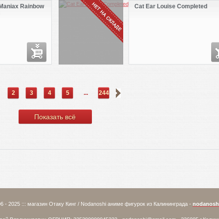
Maniax Rainbow
Cat Ear Louise Completed
C
2
3
4
5
...
244
Показать всё
6 - 2025 ::: магазин Отаку Кинг / Nodanoshi аниме фигурок из Калининграда -
nodanosh