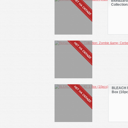
Biohazard
Collection
BLEACH M
Box (10pc