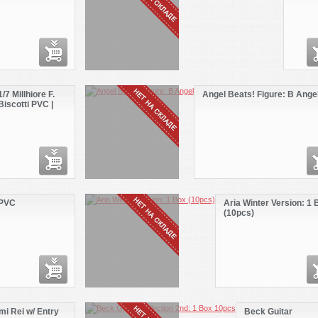
Swims
Ver. P
Hobby
Japan
1/7 Millhiore F.
Angel Beats! Figure: B Ange
Biscotti PVC |
HobbyLink
Japan
 PVC
Aria Winter Version: 1 
(10pcs)
i Rei w/ Entry
Beck Guitar