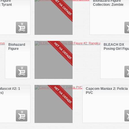
 Figure
Biohazard Figure
: Tyrant
Collection: Zombie
Biohazard
BLEACH DX
Figure
Posing Girl Fig
Collection:
#2: Rangiku
Zombie
&amp;
Cerberus
ascot #2: 1
Capcom Maniax 2: Felicia
s)
PVC