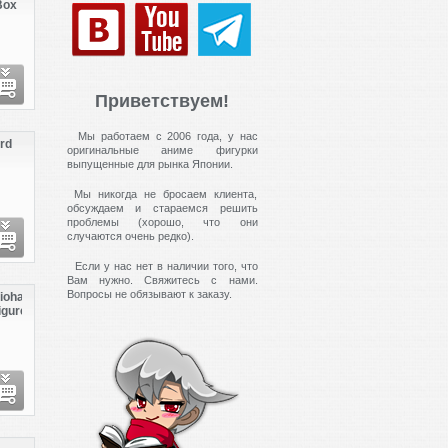
Box
Приветствуем!
Мы работаем с 2006 года, у нас
rd
оригинальные аниме фигурки
выпущенные для рынка Японии.
on:
Мы никогда не бросаем клиента,
 vs.
обсуждаем и стараемся решить
проблемы (хорошо, что они
случаются очень редко).
Если у нас нет в наличии того, что
Вам нужно. Свяжитесь с нами.
Вопросы не обязывают к заказу.
iohazard
igure
ollection:
ebecca
hambers
s.
unter