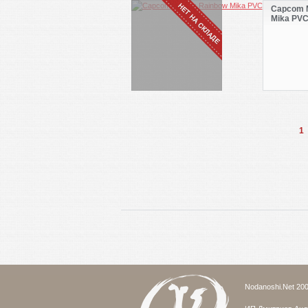
Capcom 
Mika PV
1
Nodanoshi.Net 200