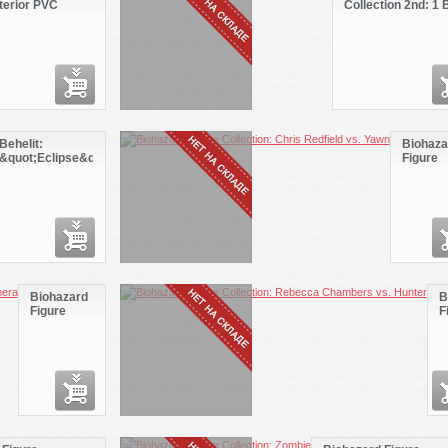
nterior PVC
Collection 2nd: 1 
10pcs
Behelit:
Biohaza
&quot;Eclipse&quot;
Figure
(Open Eyes)
Collecti
2008
Chris
Redfield
Yawn
Biohazard
B
Figure
F
Collection:
C
Jill
R
Valentine
C
vs.
v
Chimera
H