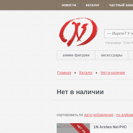
новости
каталог
частный зака
Например: "One P
аниме фигурки
аксессуары
Главная
Каталог
Нет в наличии
Нет в наличии
сортировать по
дате добавления
-
по алфав
1/6 Arshes Nei PVC