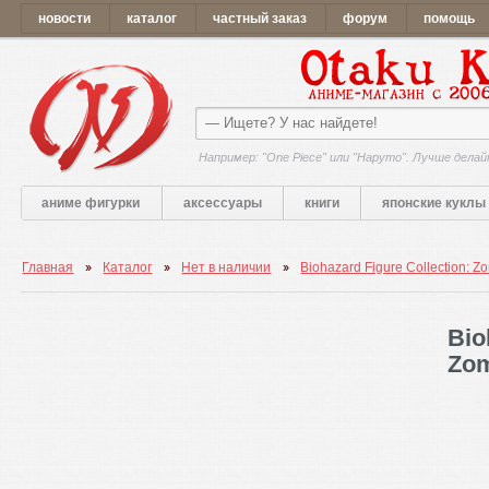
новости
каталог
частный заказ
форум
помощь
Например: "One Piece" или "Наруто". Лучше делай
аниме фигурки
аксессуары
книги
японские куклы
Главная
Каталог
Нет в наличии
Biohazard Figure Collection: Z
Bio
Zo