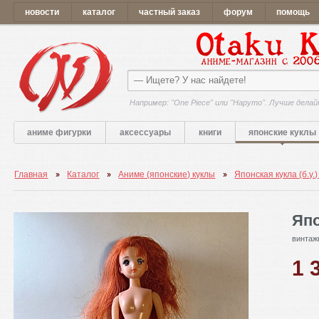
новости
каталог
частный заказ
форум
помощь
Например: "One Piece" или "Наруто". Лучше делай
аниме фигурки
аксессуары
книги
японские куклы
Главная
Каталог
Аниме (японские) куклы
Японская кукла (б.у.)
Япо
винтаж
1 