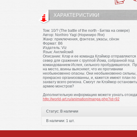
ХАРАКТЕРИСТИКИ
Том: 10/? (The battle of the north - Битва на севере)
Автор: Norihiro Yagi (Норихиро Яги)
Жанр: приключения, фэнтези, ужасы, сёнэн
Формат: B6
Издатель: Viz
Язык: Английский
Описание: Клэр и ее команда Клэймор отправляются
север для сражения с группой Йома, собранной под
командованием Ислея, сильного пробудившегося. П
на место, воины выясняют, что их противники
необыкновенно опасны. Они необыкновенно сильны,
прекрасно организованны, и, кажется имеют план по
захвату всего региона. Смогут ли Клэймор остановит
армию монстров?
Дополнительную информацию можете узнать отсюда
http://world-art.ru/animation/manga.php?id=92
Статус:
В наличии
В наличии:
1 шт.