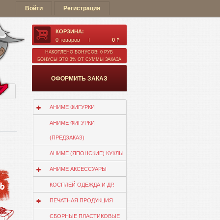
Войти
Регистрация
КОРЗИНА:
0
товаров
0
q
НАКОПЛЕНО БОНУСОВ: 0 РУБ
БОНУСЫ ЭТО 3% ОТ СУММЫ ЗАКАЗА
ОФОРМИТЬ ЗАКАЗ
ии
АНИМЕ ФИГУРКИ
АНИМЕ ФИГУРКИ
(ПРЕДЗАКАЗ)
АНИМЕ (ЯПОНСКИЕ) КУКЛЫ
АНИМЕ АКСЕССУАРЫ
КОСПЛЕЙ ОДЕЖДА И ДР.
ПЕЧАТНАЯ ПРОДУКЦИЯ
СБОРНЫЕ ПЛАСТИКОВЫЕ