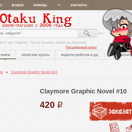
з
форум
помощь
контакты
iece" или "Наруто". Лучше делайте запрос на латинице.
Расширенный поиск
книги
японские куклы
модели роботов и др.
нет в налич
ия
Claymore Graphic Novel #10
Claymore Graphic Novel #10
420
q