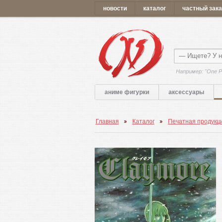
новости
каталог
частный зака
Например: "One P
аниме фигурки
аксессуары
Главная
Каталог
Печатная продукц