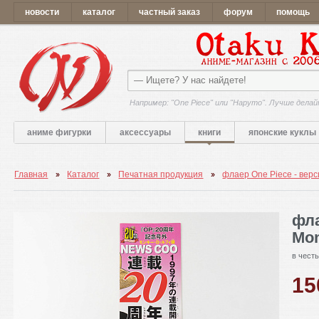
новости
каталог
частный заказ
форум
помощь
Например: "One Piece" или "Наруто". Лучше делай
аниме фигурки
аксессуары
книги
японские куклы
Главная
Каталог
Печатная продукция
флаер One Piece - верс
фла
Mon
в чест
1