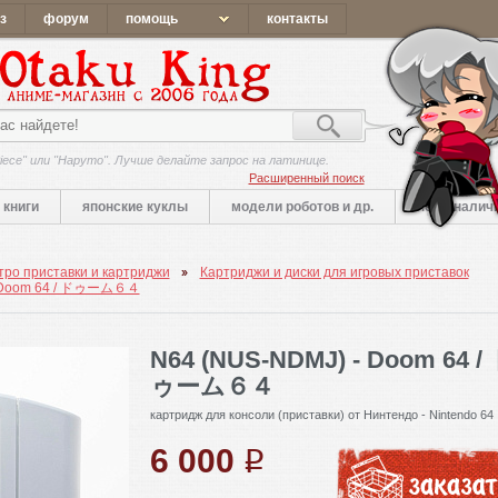
з
форум
помощь
контакты
iece" или "Наруто". Лучше делайте запрос на латинице.
Расширенный поиск
книги
японские куклы
модели роботов и др.
нет в налич
ро приставки и картриджи
Картриджи и диски для игровых приставок
- Doom 64 / ドゥーム６４
N64 (NUS-NDMJ) - Doom 64 /
ゥーム６４
картридж для консоли (приставки) от Нинтендо - Nintendo 64
6 000
q