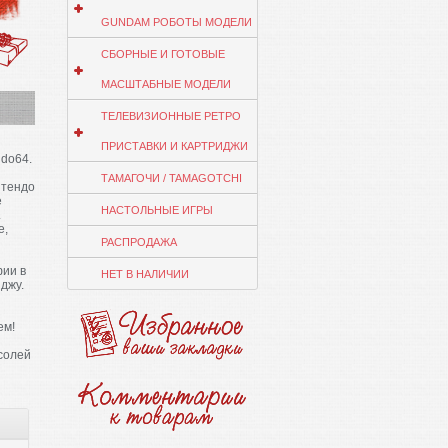
GUNDAM РОБОТЫ МОДЕЛИ
СБОРНЫЕ И ГОТОВЫЕ
МАСШТАБНЫЕ МОДЕЛИ
ТЕЛЕВИЗИОННЫЕ РЕТРО
ПРИСТАВКИ И КАРТРИДЖИ
ndo64.
ТАМАГОЧИ / TAMAGOTCHI
нтендо
е
НАСТОЛЬНЫЕ ИГРЫ
.
e,
РАСПРОДАЖА
ии в
НЕТ В НАЛИЧИИ
джу.
ем!
солей