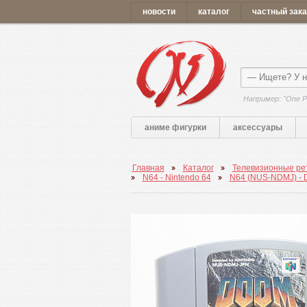
новости
каталог
частный зака
Например: "One P
аниме фигурки
аксессуары
Главная
Каталог
Телевизионные рет
N64 - Nintendo 64
N64 (NUS-NDMJ) 