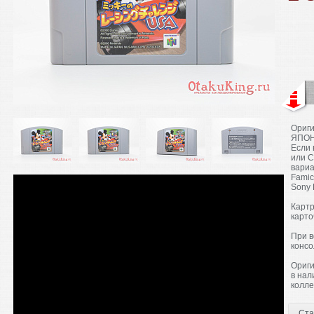
Ориги
ЯПОН
Если 
или С
вариа
Famic
Sony 
Картр
карто
При в
консо
Ориги
в нал
колле
Ста