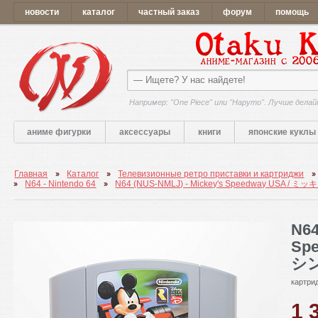
новости
каталог
частный заказ
форум
помощь
Например: "One Piece" или "Наруто". Лучше делай
аниме фигурки
аксессуары
книги
японские куклы
Главная
Каталог
Телевизионные ретро приставки и картриджи
N64 - Nintendo 64
N64 (NUS-NMLJ) - Mickey's Speedway US
N64
Sp
シ
картрид
1 