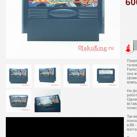
6
Покуп
телев
Famic
она ж
(фэми
компь
На ф
работ
Однак
встав
почис
Так ж
поиск
в ВК 
конта