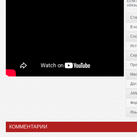
Если 
обязы
Ста
В н
Сос
Ист
Сер
Про
Мас
Дат
JAN
Фор
Язы
КОММЕНТАРИИ