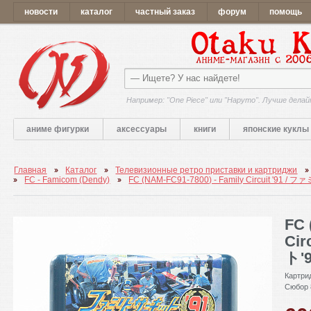
новости
каталог
частный заказ
форум
помощь
Например: "One Piece" или "Наруто". Лучше делай
аниме фигурки
аксессуары
книги
японские куклы
Главная
Каталог
Телевизионные ретро приставки и картриджи
FC - Famicom (Dendy)
FC (NAM-FC91-7800) - Family Circuit '91
FC 
Ci
ト'
Картри
Сюбор 