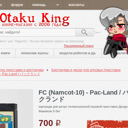
з
форум
помощь
контакты
iece" или "Наруто". Лучше делайте запрос на латинице.
Расширенный поиск
книги
японские куклы
модели роботов и др.
нет в налич
ро приставки и картриджи
Картриджи и диски для игровых приставок
) - Pac-Land / パックランド
FC (Namcot-10) - Pac-Land /
クランド
картридж для ретро телевизионной игровой приставки Денди
Фамиком 8 бит
700
q