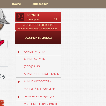
Войти
Регистрация
КОРЗИНА:
0
товаров
0
q
НАКОПЛЕНО БОНУСОВ: 0 РУБ
БОНУСЫ ЭТО 3% ОТ СУММЫ ЗАКАЗА
ОФОРМИТЬ ЗАКАЗ
ии
АНИМЕ ФИГУРКИ
АНИМЕ ФИГУРКИ
(ПРЕДЗАКАЗ)
АНИМЕ (ЯПОНСКИЕ) КУКЛЫ
 パッ
АНИМЕ АКСЕССУАРЫ
КОСПЛЕЙ ОДЕЖДА И ДР.
ПЕЧАТНАЯ ПРОДУКЦИЯ
СБОРНЫЕ ПЛАСТИКОВЫЕ