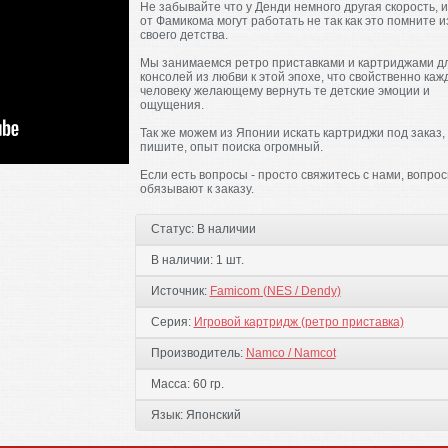
Не забывайте что у Денди немного другая скорость, 
от Фамикома могут работать не так как это помните и
своего детства.
Мы занимаемся ретро приставками и картриджами д
консолей из любви к этой эпохе, что свойственно каж
человеку желающему вернуть те детские эмоции и
ощущения.
Так же можем из Японии искать картриджи под заказ,
пишите, опыт поиска огромный.
Если есть вопросы - просто свяжитесь с нами, вопро
обязывают к заказу.
Статус:
В наличии
В наличии:
1 шт.
Источник:
Famicom (NES / Dendy)
Серия:
Игровой картридж (ретро приставка)
Производитель:
Namco / Namcot
Масса:
60 гр.
Язык:
Японский