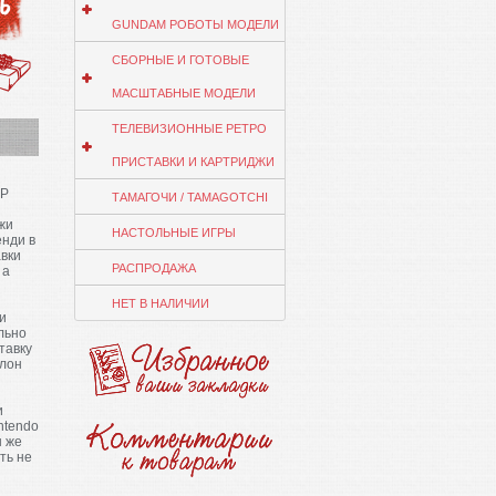
GUNDAM РОБОТЫ МОДЕЛИ
СБОРНЫЕ И ГОТОВЫЕ
МАСШТАБНЫЕ МОДЕЛИ
ТЕЛЕВИЗИОННЫЕ РЕТРО
ПРИСТАВКИ И КАРТРИДЖИ
JP
ТАМАГОЧИ / TAMAGOTCHI
жи
НАСТОЛЬНЫЕ ИГРЫ
енди в
вки
РАСПРОДАЖА
 а
НЕТ В НАЛИЧИИ
и
льно
тавку
клон
и
ntendo
н же
ть не