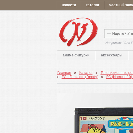
новости
каталог
частный зака
Например: "One P
аниме фигурки
аксессуары
Главная
Каталог
Телевизионные рет
FC - Famicom (Dendy)
FC (Namcot-10