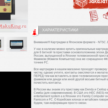
ХАРАКТЕРИСТИКИ
Внимание!!! Картриджи в Японском формате - NTSC 
У нас в наличии можно купить оригинальные картрид
для 8 битной тв приставки основоположника эпохи Д
России, выпущенной в Японии телевизионной приста
Фамиком (Фэмили Компьютер) она же сокращенно ФК
точнее FC.
Все картриджи в нашем магазине проходят проверку 
чистку, однако учтите, контакты окисляются и желате
ПЕРЕД тем как вставлять в свою телевизионную прис
фамиком или денди или иной другой восьми битный 
почистить контакты.
В России мы знаем эту приставку как Dendy и Сюбор 
Симба (для современников). В США это НЕС (NES) ni
entertaiment system а в Японии это Family Computer о
Famicom и FC. О Корейских клонах и китайских говори
будем, там информации просто океан.