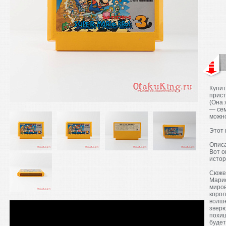
Купит
прист
(Она 
— се
можно
Этот 
Опис
Вот о
истор
Сюжет
Марио
миров
корол
волше
зверю
похи
будет