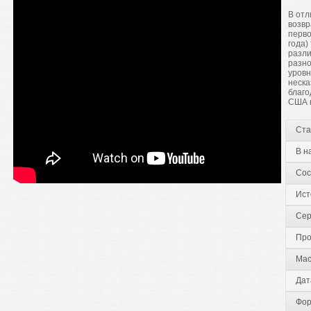
В отл
возвр
перво
года)
разли
разно
уровн
неска
благо
США н
Ста
В н
Сос
Ист
Сер
Про
Мас
Дат
Фор