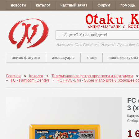
новости
каталог
частный заказ
форум
помощь
Например: "One Piece" или "Наруто". Лучше делай
аниме фигурки
аксессуары
книги
японские куклы
Главная
Каталог
Телевизионные ретро приставки и картриджи
FC - Famicom (Dendy)
FC (HVC-UM) - Super Mario Bros 3 (хорошее с
FC 
3 (
Картри
Сюбор 
1 