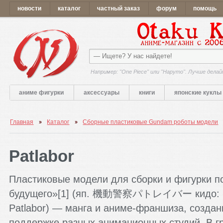
новости
каталог
частный заказ
форум
помощь
Например: "One Piece" или "Наруто". Лучше делай
аниме фигурки
аксессуары
книги
японские куклы
Главная
Каталог
Сборные пластиковые Gundam роботы модели
Patlabor
Пластиковые модели для сборки и фигурки по
будущего»[1] (яп. 機動警察パトレイバー кидо: кэйс
Patlabor) — манга и аниме-франшиза, создан
поддержке разных анимационных студий. В г