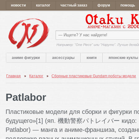
новости
каталог
частный заказ
форум
помощь
Например: "One Piece" или "Наруто". Лучше делай
аниме фигурки
аксессуары
книги
японские куклы
Главная
Каталог
Сборные пластиковые Gundam роботы модели
Patlabor
Пластиковые модели для сборки и фигурки по
будущего»[1] (яп. 機動警察パトレイバー кидо: кэйс
Patlabor) — манга и аниме-франшиза, создан
поддержке разных анимационных студий. В г