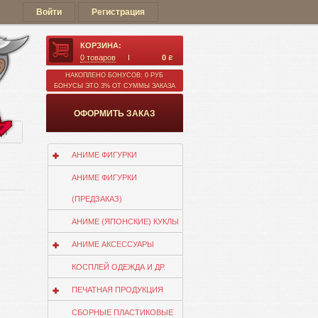
Войти
Регистрация
КОРЗИНА:
0
товаров
0
q
НАКОПЛЕНО БОНУСОВ: 0 РУБ
БОНУСЫ ЭТО 3% ОТ СУММЫ ЗАКАЗА
ОФОРМИТЬ ЗАКАЗ
ии
АНИМЕ ФИГУРКИ
АНИМЕ ФИГУРКИ
(ПРЕДЗАКАЗ)
АНИМЕ (ЯПОНСКИЕ) КУКЛЫ
АНИМЕ АКСЕССУАРЫ
КОСПЛЕЙ ОДЕЖДА И ДР.
ПЕЧАТНАЯ ПРОДУКЦИЯ
СБОРНЫЕ ПЛАСТИКОВЫЕ