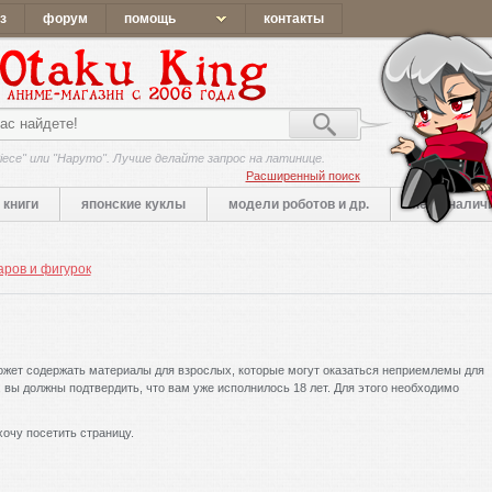
з
форум
помощь
контакты
iece" или "Наруто". Лучше делайте запрос на латинице.
Расширенный поиск
книги
японские куклы
модели роботов и др.
нет в налич
аров и фигурок
ожет содержать материалы для взрослых, которые могут оказаться неприемлемы для
вы должны подтвердить, что вам уже исполнилось 18 лет. Для этого необходимо
очу посетить страницу.