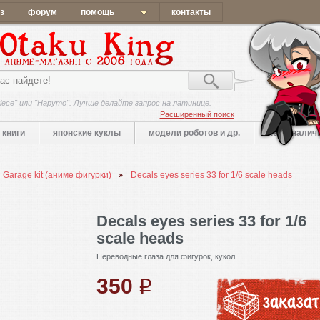
з
форум
помощь
контакты
iece" или "Наруто". Лучше делайте запрос на латинице.
Расширенный поиск
книги
японские куклы
модели роботов и др.
нет в налич
Garage kit (аниме фигурки)
Decals eyes series 33 for 1/6 scale heads
Decals eyes series 33 for 1/6
scale heads
Переводные глаза для фигурок, кукол
350
q