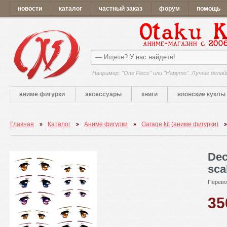
новости
каталог
частный заказ
форум
помощь
Например: "One Piece" или "Наруто". Лучше делай
аниме фигурки
аксессуары
книги
японские куклы
Главная
Каталог
Аниме фигурки
Garage kit (аниме фигурки)
Dec
sca
Перево
3