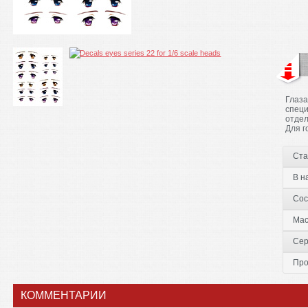
Глаза
специ
отдел
Для г
Ста
В н
Сос
Ма
Сер
Про
КОММЕНТАРИИ