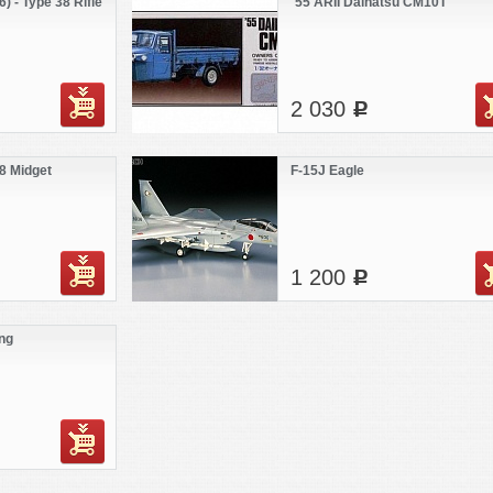
) - Type 38 Rifle
`55 ARII Daihatsu CM10T
2 030
c
58 Midget
F-15J Eagle
1 200
c
ng