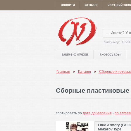
новости
каталог
частный зака
Например: "One P
аниме фигурки
аксессуары
Главная
Каталог
Сборные и готовы
Сборные пластиковые
сортировать по
дате добавления
-
по алфав
Little Armory (LA08
Makarov Type