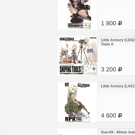
1 800
c
Little Armory (LD028
Tools A
3 200
c
Little Armory (LA01
4 600
c
Gun-09 - 40mm Aut