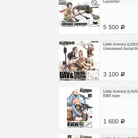
Launcher
5 500
c
Little Armory (LD03
Unmanned Aerial R
Vehicle & Control 
3 100
c
Little Armory (LA0
EBR type
1 600
c