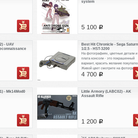
system
5 100
c
2) - UAV
Best Hit Chronicle - Sega Saturn
econnaissance
1/2.5 - HST-3200
System
На фотографиях, цветные детали и 
плата консоли - это покрашенный
вариант, красить желание покупате
Живой цвет смотрите на фотограф
4 700
товара.
c
51) - Mk14Mod0
Little Armory (LABC02) - AK
Assault Rifle
1 200
c