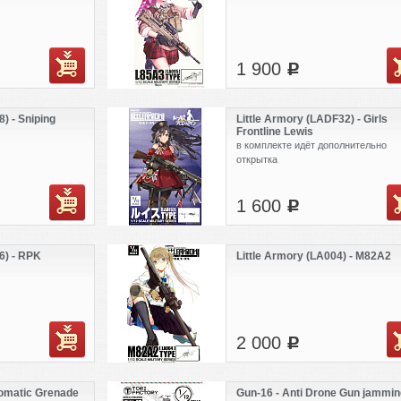
1 900
c
) - Sniping
Little Armory (LADF32) - Girls
Frontline Lewis
в комплекте идёт дополнительно
открытка
1 600
c
6) - RPK
Little Armory (LA004) - M82A2
2 000
c
omatic Grenade
Gun-16 - Anti Drone Gun jammin