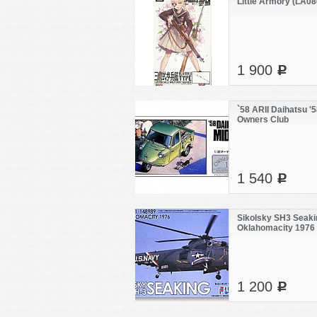
Little Armory (LA086
1 900
c
`58 ARII Daihatsu '
Owners Club
1 540
c
Sikolsky SH3 Seaki
Oklahomacity 1976
1 200
c