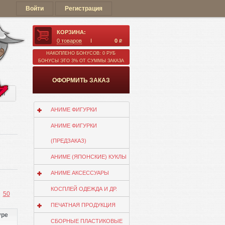
Войти
Регистрация
КОРЗИНА:
0
товаров
0
q
НАКОПЛЕНО БОНУСОВ: 0 РУБ
БОНУСЫ ЭТО 3% ОТ СУММЫ ЗАКАЗА
ОФОРМИТЬ ЗАКАЗ
ии
АНИМЕ ФИГУРКИ
АНИМЕ ФИГУРКИ
(ПРЕДЗАКАЗ)
АНИМЕ (ЯПОНСКИЕ) КУКЛЫ
АНИМЕ АКСЕССУАРЫ
КОСПЛЕЙ ОДЕЖДА И ДР.
50
ПЕЧАТНАЯ ПРОДУКЦИЯ
ype
СБОРНЫЕ ПЛАСТИКОВЫЕ