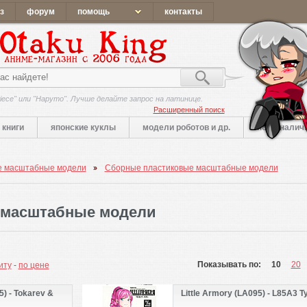
з
форум
помощь
контакты
iece" или "Наруто". Лучше делайте запрос на латинице.
Расширенный поиск
книги
японские куклы
модели роботов и др.
нет в налич
е масштабные модели
Сборные пластиковые масштабные модели
 масштабные модели
Показывать по:
10
20
иту
-
по цене
5) - Tokarev &
Little Armory (LA095) - L85A3 T