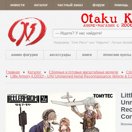
новости
каталог
частный заказ
форум
помощь
Например: "One Piece" или "Наруто". Лучше делай
аниме фигурки
аксессуары
книги
японские куклы
Главная
Каталог
Сборные и готовые масштабные модели
Сб
Little Armory (LD032) - UAV Unmanned Aerial Reconnaissance Vehicle & Co
Lit
Unm
Rec
Con
Военны