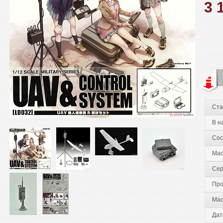
3 
Ста
В н
Сос
Ма
Сер
Про
Мас
Дат