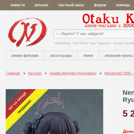
новости
каталог
частный заказ
форум
помощь
Например: "One Piece" или "Наруто". Лучше делай
аниме фигурки
аксессуары
книги
японские куклы
Главная
Каталог
Аниме фигурки (предзаказ)
Nendoroid 2985 - 
Nen
Ryu
5 
Депо