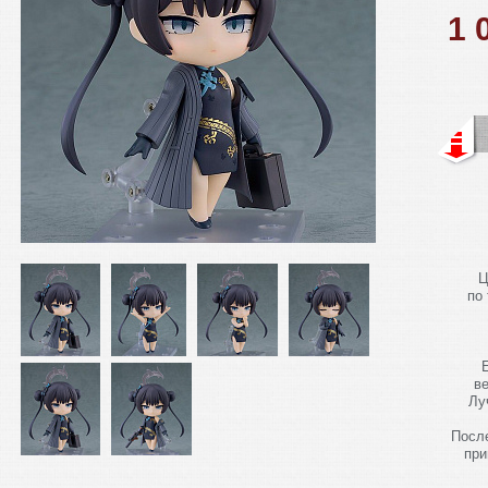
1 
Ц
по
в
Лу
Посл
при