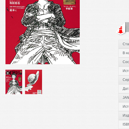
Ста
В н
Сос
Ист
Сер
Дат
JAN
Ист
Изд
ISB