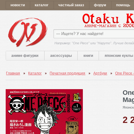
новости
каталог
частный заказ
форум
помощь
Например: "One Piece" или "Наруто". Лучше делай
аниме фигурки
аксессуары
книги
японские куклы
Главная
Каталог
Печатная продукция
Артбуки
One Piece -
One
Mag
Японск
2 