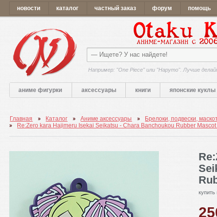
новости
каталог
частный заказ
форум
помощь
Например: "One Piece" или "Наруто". Лучше делай
аниме фигурки
аксессуары
книги
японские куклы
Главная
Каталог
Аниме аксессуары
Брелоки, подвески, маско
Re:Zero kara Hajimeru Isekai Seikatsu - Chara Banchoukou Rubber Mascot 
Re:
Sei
Rub
купить
2