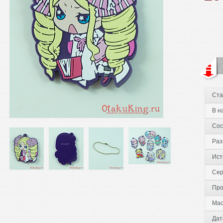
Ста
В н
Сос
Раз
Ист
Сер
Про
Мас
Дат