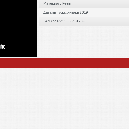
Материал:
Resin
Дата выпуска:
январь 2019
JAN code:
4533564012081