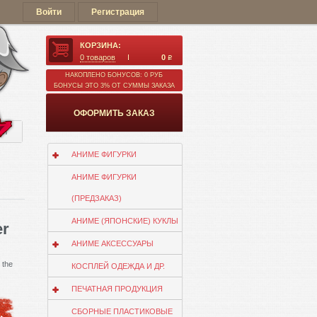
Войти
Регистрация
КОРЗИНА:
0
товаров
0
q
НАКОПЛЕНО БОНУСОВ: 0 РУБ
БОНУСЫ ЭТО 3% ОТ СУММЫ ЗАКАЗА
ОФОРМИТЬ ЗАКАЗ
ии
АНИМЕ ФИГУРКИ
АНИМЕ ФИГУРКИ
(ПРЕДЗАКАЗ)
АНИМЕ (ЯПОНСКИЕ) КУКЛЫ
er
АНИМЕ АКСЕССУАРЫ
 the
КОСПЛЕЙ ОДЕЖДА И ДР.
ПЕЧАТНАЯ ПРОДУКЦИЯ
СБОРНЫЕ ПЛАСТИКОВЫЕ