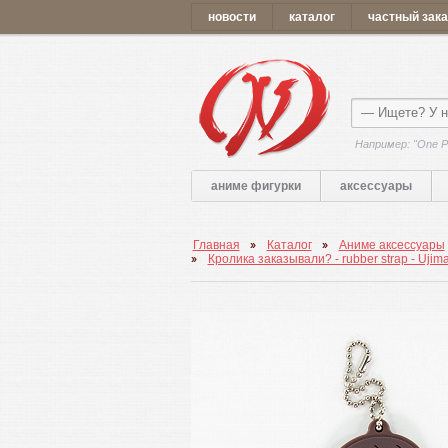
новости
каталог
частный зака
Например: "One P
аниме фигурки
аксессуары
Главная
Каталог
Аниме аксессуары
Кролика заказывали? - rubber strap - Ujim