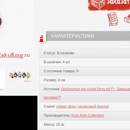
ХАРАКТЕРИСТИКИ
Статус:
В наличии
В наличии:
4 шт.
Состояние товара:
А
Размер:
6 см.
Источник:
Gochuumon wa Usagi Desu ka?? - Заказы
кролика??
Серия:
rubber strap / резиновый брелок
Производитель:
Koro Koro Collection
Масса:
10 гр.