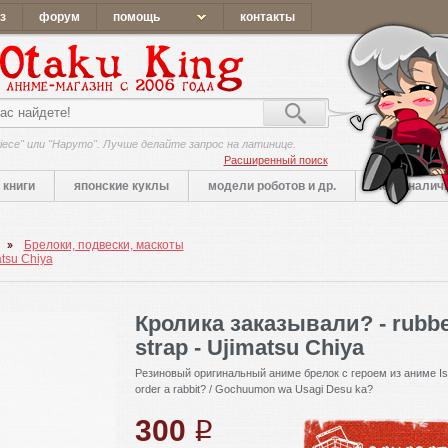
з
форум
помощь
контакты
iece" или "Наруто". Лучше делайте запрос на латинице.
Расширенный поиск
книги
японские куклы
модели роботов и др.
нет в налич
Брелоки, подвески, маскоты
atsu Chiya
Кролика заказывали? - rubb
strap - Ujimatsu Chiya
Резиновый оригинальный аниме брелок с героем из аниме Is
order a rabbit? / Gochuumon wa Usagi Desu ka?
300
q