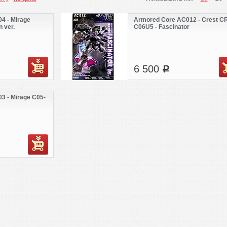
4 - Mirage
Armored Core AC012 - Crest C
 ver.
C06U5 - Fascinator
6 500
c
3 - Mirage C05-