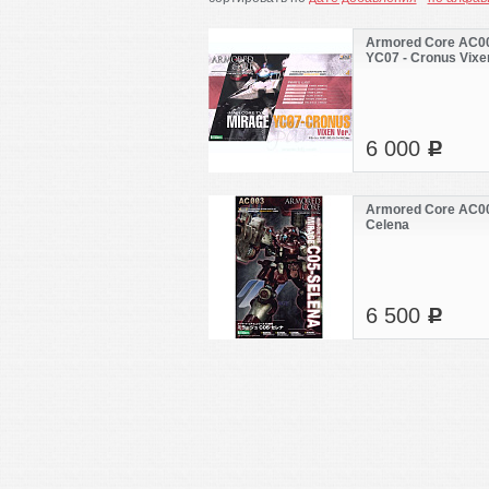
Armored Core AC00
YC07 - Cronus Vixen
6 000
c
Armored Core AC00
Celena
6 500
c