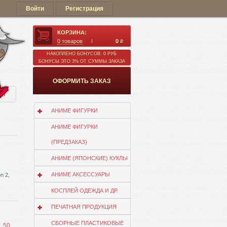
Войти
Регистрация
КОРЗИНА:
0
товаров
0
q
НАКОПЛЕНО БОНУСОВ: 0 РУБ
БОНУСЫ ЭТО 3% ОТ СУММЫ ЗАКАЗА
ОФОРМИТЬ ЗАКАЗ
ии
АНИМЕ ФИГУРКИ
АНИМЕ ФИГУРКИ
(ПРЕДЗАКАЗ)
АНИМЕ (ЯПОНСКИЕ) КУКЛЫ
АНИМЕ АКСЕССУАРЫ
n 2,
КОСПЛЕЙ ОДЕЖДА И ДР.
ПЕЧАТНАЯ ПРОДУКЦИЯ
СБОРНЫЕ ПЛАСТИКОВЫЕ
50