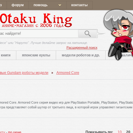
з
форум
помощь
контакты
iece" или "Наруто". Лучше делайте запрос на латинице.
Расширенный поиск
книги
японские куклы
модели роботов и др.
нет в налич
вые Gundam роботы модели
Armored Core
d Core. Armored Core серия видео игр для PlayStation Portable, PlayStation, PlayStatio
Игра представляет собой шутер от третьего лица, в которой игрок управляет гигантским
Показывать по:
10
20
иту
-
по цене