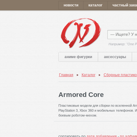
новости
каталог
частный зака
Например: "One P
аниме фигурки
аксессуары
Главная
Каталог
Сборные пластико
Armored Core
Пластиковые модели для сборки по вселенной Armore
PlayStation 3, Xbox 360 и мобильных телефонов. 
боевым роботом-мехом.
сортировать по
дате добавления
-
по алфав