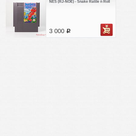
NES (RJ-NOE) - Snake Rattle n Roll
3 000
c