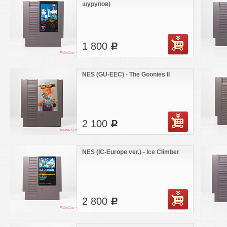
шурупов)
1 800
c
NES (GU-EEC) - The Goonies II
2 100
c
NES (IC-Europe ver.) - Ice Climber
2 800
c