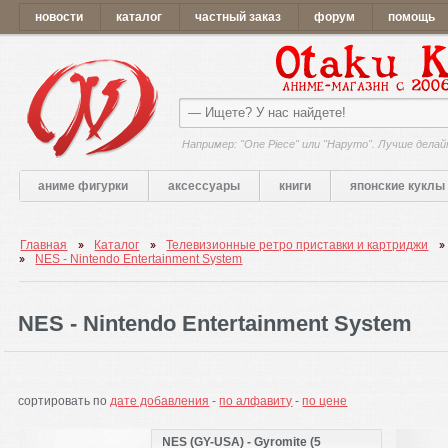
новости
каталог
частный заказ
форум
помощь
Например: "One Piece" или "Наруто". Лучше делай
аниме фигурки
аксессуары
книги
японские куклы
Главная
Каталог
Телевизионные ретро приставки и картриджи
NES - Nintendo Entertainment System
NES - Nintendo Entertainment System
сортировать по
дате добавления
-
по алфавиту
-
по цене
NES (GY-USA) - Gyromite (5