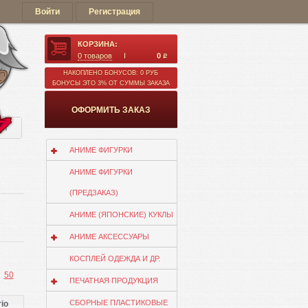
Войти
Регистрация
КОРЗИНА:
0
товаров
0
q
НАКОПЛЕНО БОНУСОВ: 0 РУБ
БОНУСЫ ЭТО 3% ОТ СУММЫ ЗАКАЗА
ОФОРМИТЬ ЗАКАЗ
ии
АНИМЕ ФИГУРКИ
АНИМЕ ФИГУРКИ
(ПРЕДЗАКАЗ)
АНИМЕ (ЯПОНСКИЕ) КУКЛЫ
АНИМЕ АКСЕССУАРЫ
КОСПЛЕЙ ОДЕЖДА И ДР.
50
ПЕЧАТНАЯ ПРОДУКЦИЯ
СБОРНЫЕ ПЛАСТИКОВЫЕ
io