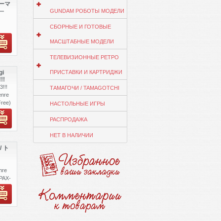
パーマ
S
GUNDAM РОБОТЫ МОДЕЛИ
カー
СБОРНЫЕ И ГОТОВЫЕ
ee)
МАСШТАБНЫЕ МОДЕЛИ
o.
235
ТЕЛЕВИЗИОННЫЕ РЕТРО
gi
ПРИСТАВКИ И КАРТРИДЖИ
!!
!!!
ТАМАГОЧИ / TAMAGOTCHI
enre
ree)
НАСТОЛЬНЫЕ ИГРЫ
o.
675
РАСПРОДАЖА
НЕТ В НАЛИЧИИ
/ ト
nre
 PAX-
WL-