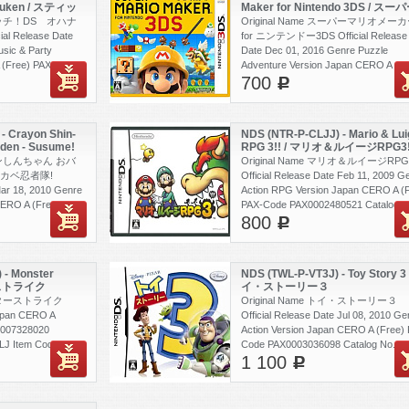
bouken / スティッ
Maker for Nintendo 3DS / スー
リズムで大冒険
リオメーカー for ニンテンドー3D
スティッチ！DS オハナ
Original Name スーパーマリオメー
 Release Date
for ニンテンドー3DS Official Release
sic & Party
Date Dec 01, 2016 Genre Puzzle
 (Free) PAX-Code
Adventure Version Japan CERO A (Fr
700
g No. NTR-P-
PAX-Code PAX0008328980 Catalog N
c
241690289
CTR-P-AJHJ Item Code 4902370535
- Crayon Shin-
NDS (NTR-P-CLJJ) - Mario & Lui
den - Susume!
RPG 3!! / マリオ＆ルイージRPG3!
Tai! / クレヨンしんち
レヨンしんちゃん おバ
Original Name マリオ＆ルイージRPG3
すすめ！カスカベ
カベ忍者隊!
Official Release Date Feb 11, 2009 G
Mar 18, 2010 Genre
Action RPG Version Japan CERO A (F
CERO A (Free) PAX-
PAX-Code PAX0002480521 Catalog N
800
Catalog No. NTR-
NTR-P-CLJJ Item Code 4902370517
c
82224499311
 - Monster
NDS (TWL-P-VT3J) - Toy Story 3 
ーストライク
イ・ストーリー３
モンスターストライク
Original Name トイ・ストーリー３
apan CERO A
Official Release Date Jul 08, 2010 Ge
0007328020
Action Version Japan CERO A (Free)
LJ Item Code
Code PAX0003036098 Catalog No. T
1 100
P-VT3J Item Code 4959241690326
c