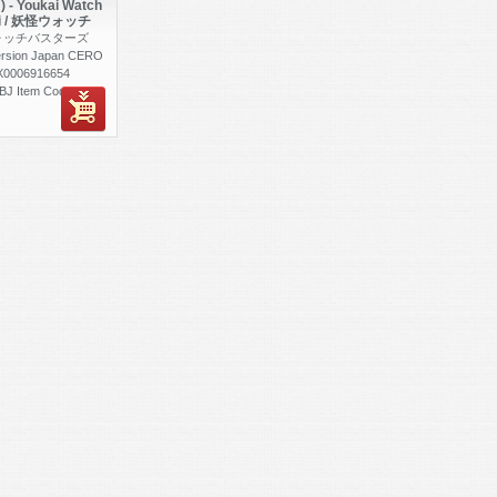
 - Youkai Watch
utai / 妖怪ウォッチ
妖怪ウォッチバスターズ
rsion Japan CERO
AX0006916654
BJ Item Code
s 1-4