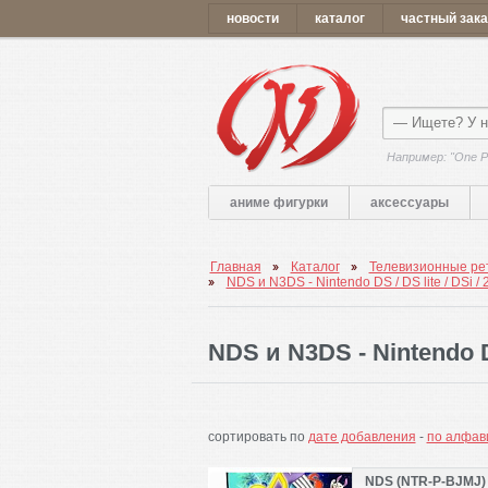
новости
каталог
частный зака
Например: "One P
аниме фигурки
аксессуары
Главная
Каталог
Телевизионные рет
NDS и N3DS - Nintendo DS / DS lite / DSi /
NDS и N3DS - Nintendo DS
сортировать по
дате добавления
-
по алфав
NDS (NTR-P-BJMJ) -