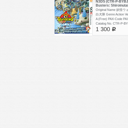
N3DS (CTR-P-BYBJ)
Busters: Shiroin
バスターズ 白犬隊
Original Name 
白犬隊 Genre Action Ve
A (Free) PAX-Code P
Catalog No. CTR-P-BY
1 300
4571237660672 Player
c