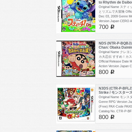
to Rhythm de Dai
チ！DS オハナと
Original Name 
とリズムで大冒険 Official
Dec 03, 2009 Genre Mu
Version Japan CERO A
700
PAX0002853382 Catalo
c
BJMJ Item Code 4959
NDS (NTR-P-BQBJ) 
Chan: Obaka Dainin
Kasukabe Ninja 
Original Name ク
ゃん おバカ大忍伝 
カ大忍伝 すすめ！カス
忍者隊!
Official Release Date 
Action Version Japan 
800
Code PAX0002940354 
c
P-BQBJ Item Code 45
N3DS (CTR-P-BFLJ)
Strike / モンスタ
Original Name 
Genre RPG Version J
(Free) PAX-Code PAX
Catalog No. CTR-P-BF
800
4573302920902
c