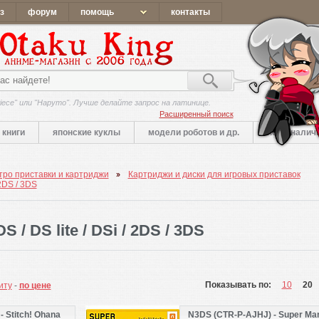
з
форум
помощь
контакты
iece" или "Наруто". Лучше делайте запрос на латинице.
Расширенный поиск
книги
японские куклы
модели роботов и др.
нет в налич
ро приставки и картриджи
Картриджи и диски для игровых приставок
 2DS / 3DS
 / DS lite / DSi / 2DS / 3DS
Показывать по:
10
20
иту
-
по цене
 Stitch! Ohana
N3DS (CTR-P-AJHJ) - Super Mar