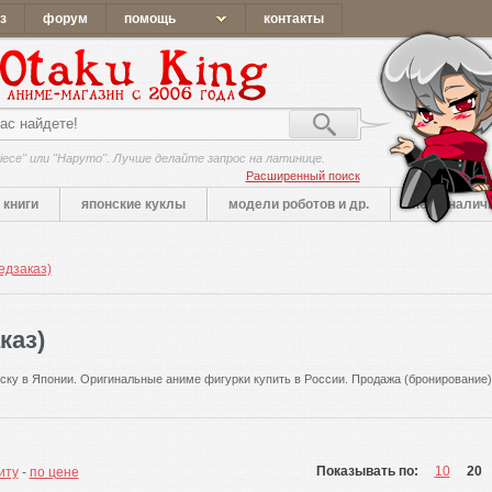
з
форум
помощь
контакты
iece" или "Наруто". Лучше делайте запрос на латинице.
Расширенный поиск
книги
японские куклы
модели роботов и др.
нет в налич
едзаказ)
каз)
ску в Японии. Оригинальные аниме фигурки купить в России. Продажа (бронирование
Показывать по:
10
20
иту
-
по цене