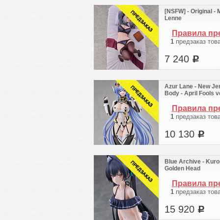
[NSFW] - Original - 
Lenne
Правила пр
1
предзаказ тов
7 240
Цена фигурки 
c
доставки в
по текущему ку
учитывается
Azur Lane - New Jer
Body - April Fools v
Есть во
Свяжитесь 
Правила пр
оформления
1
предзаказ тов
Если релиз в бл
месяцев,
10 130
Цена фигурки 
c
вероятность, ч
доставки в
будет нево
по текущему ку
Лучше уточнит
учитывается
оформлением
Blue Archive - Kuro
Golden Head
Есть во
После оформле
Свяжитесь 
Правила пр
уведомления 
оформления
пришлём на емеил
1
предзаказ тов
Если релиз в бл
если писали ил
месяцев,
15 920
Цена фигурки 
c
вероятность, ч
доставки в
будет нево