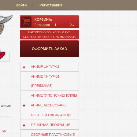
Войти
Регистрация
КОРЗИНА:
0
товаров
0
q
НАКОПЛЕНО БОНУСОВ: 0 РУБ
БОНУСЫ ЭТО 3% ОТ СУММЫ ЗАКАЗА
ОФОРМИТЬ ЗАКАЗ
ии
АНИМЕ ФИГУРКИ
АНИМЕ ФИГУРКИ
(ПРЕДЗАКАЗ)
АНИМЕ (ЯПОНСКИЕ) КУКЛЫ
АНИМЕ АКСЕССУАРЫ
) аниме
КОСПЛЕЙ ОДЕЖДА И ДР.
ПЕЧАТНАЯ ПРОДУКЦИЯ
50
СБОРНЫЕ ПЛАСТИКОВЫЕ