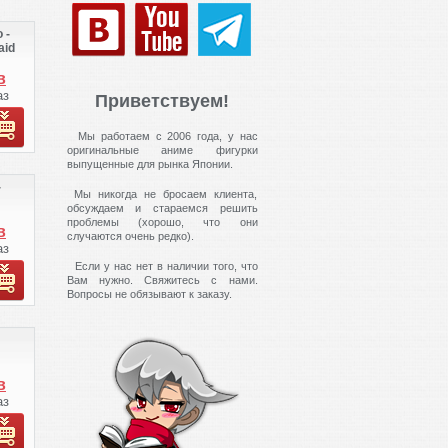
т
 -
aid
те
в
 ВК
аз
Приветствуем!
ко
.
з
Мы работаем с 2006 года, у нас
оригинальные аниме фигурки
т
выпущенные для рынка Японии.
-
Мы никогда не бросаем клиента,
обсуждаем и стараемся решить
те
проблемы (хорошо, что они
в
случаются очень редко).
 ВК
аз
ко
.
Если у нас нет в наличии того, что
Вам нужно. Свяжитесь с нами.
з
Вопросы не обязывают к заказу.
т
те
в
 ВК
аз
ко
.
з