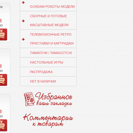
yu
GUNDAM РОБОТЫ МОДЕЛИ
СБОРНЫЕ И ГОТОВЫЕ
в
аз
МАСШТАБНЫЕ МОДЕЛИ
ТЕЛЕВИЗИОННЫЕ РЕТРО
ПРИСТАВКИ И КАРТРИДЖИ
т
ТАМАГОЧИ / TAMAGOTCHI
НАСТОЛЬНЫЕ ИГРЫ
в
аз
РАСПРОДАЖА
ко
НЕТ В НАЛИЧИИ
з
т
те
в
 ВК
аз
ко
.
з